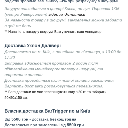
радістю зробимо вам знижку -
3%
при розрахунку в шоу-румі.
Шоурум знаходиться в центрі Києва, по вул. Пирогова 1/35
(метро Університет)
відео як дістатись
За наявності товару в шоурумі, замовлення можна забрати
в цей же день.
** Наявність товару у шоурумі Вам уточнить наш менеджер
Доставка Уклон Делівері
Доставляємо по м. Київ, з понеділка по п'ятницю, з 10:00 до
17:30
Відправка здійснюється протягом 2 годин після
підтвердження менеджером товару в шоурумі, та
отримання оплати.
Доставка проводиться після повної оплати замовлення.
Вартість доставки розраховується перевізником.
** Вага доставки не має перевищувати вагу в 20 кг, та габарити
50х50х150 см.
Власна доставка
BarTrigger
по м Київ
Від
55
00 грн
- доставка
безкоштовна
Доставляємо при замовленні від
5500 грн