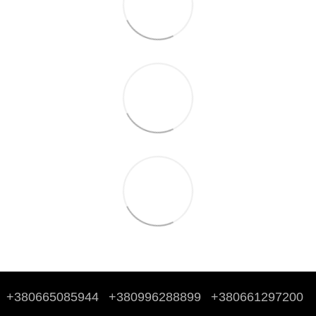
+380665085944
+380996288899
+380661297200