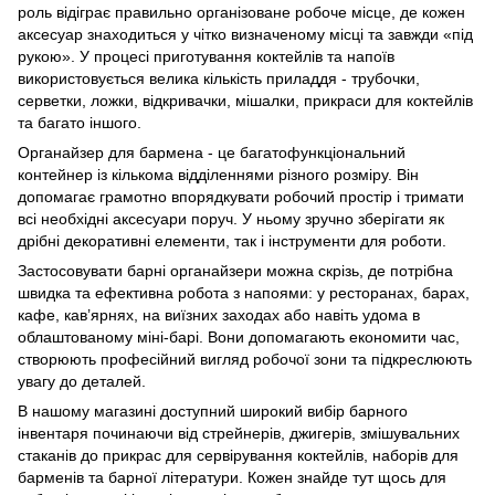
роль відіграє правильно організоване робоче місце, де кожен
аксесуар знаходиться у чітко визначеному місці та завжди «під
рукою». У процесі приготування коктейлів та напоїв
використовується велика кількість приладдя - трубочки,
серветки, ложки, відкривачки, мішалки, прикраси для коктейлів
та багато іншого.
Органайзер для бармена - це багатофункціональний
контейнер із кількома відділеннями різного розміру. Він
допомагає грамотно впорядкувати робочий простір і тримати
всі необхідні аксесуари поруч. У ньому зручно зберігати як
дрібні декоративні елементи, так і інструменти для роботи.
Застосовувати барні органайзери можна скрізь, де потрібна
швидка та ефективна робота з напоями: у ресторанах, барах,
кафе, кав’ярнях, на виїзних заходах або навіть удома в
облаштованому міні-барі. Вони допомагають економити час,
створюють професійний вигляд робочої зони та підкреслюють
увагу до деталей.
В нашому магазині доступний широкий вибір барного
інвентаря починаючи від стрейнерів, джигерів, змішувальних
стаканів до прикрас для сервірування коктейлів, наборів для
барменів та барної літератури. Кожен знайде тут щось для