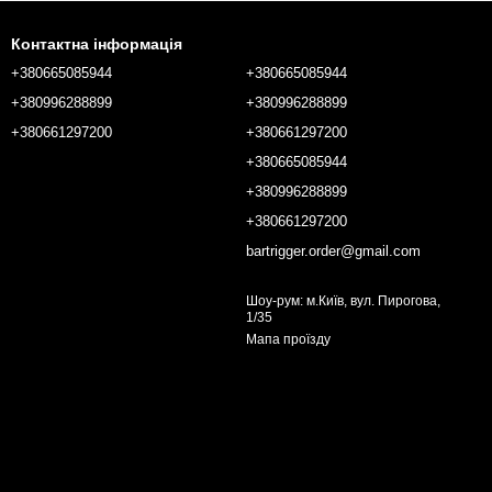
Контактна інформація
+380665085944
+380665085944
+380996288899
+380996288899
+380661297200
+380661297200
+380665085944
+380996288899
+380661297200
bartrigger.order@gmail.com
Шоу-рум: м.Київ, вул. Пирогова,
1/35
Мапа проїзду