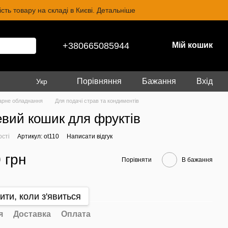
ть товару на складі в Києві. Детальніше
+380665085944
Мій кошик
Порівняння
Бажання
Вхід
Укр
арне обладнання
Для подачі страв та кондиментів
вий кошик для фруктів
ості
Артикул: ot110
Написати відгук
 грн
Порівняти
В бажання
ити, коли з'явиться
я
Доставка
Оплата