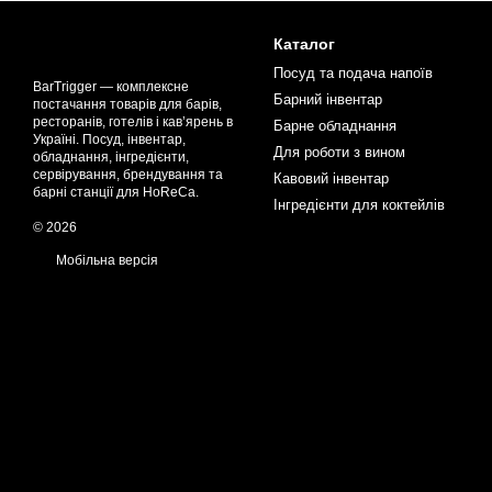
Каталог
Посуд та подача напоїв
BarTrigger — комплексне
Барний інвентар
постачання товарів для барів,
ресторанів, готелів і кав’ярень в
Барне обладнання
Україні. Посуд, інвентар,
Для роботи з вином
обладнання, інгредієнти,
сервірування, брендування та
Кавовий інвентар
барні станції для HoReCa.
Інгредієнти для коктейлів
© 2026
Мобільна версія