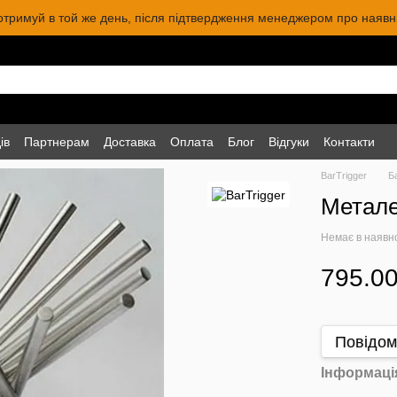
 отримуй в той же день, після підтвердження менеджером про наявніс
ів
Партнерам
Доставка
Оплата
Блог
Відгуки
Контакти
BarTrigger
Б
Метале
Немає в наявн
795.00
Повідом
Інформаці