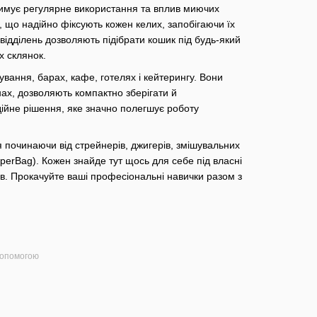
тримує регулярне використання та вплив миючих
 що надійно фіксують кожен келих, запобігаючи їх
 відділень дозволяють підібрати кошик під будь-який
х склянок.
вання, барах, кафе, готелях і кейтерингу. Вони
х, дозволяють компактно зберігати й
дійне рішення, яке значно полегшує роботу
 починаючи від стрейнерів, джигерів, змішувальних
SuperBag). Кожен знайде тут щось для себе під власні
в. Прокачуйте ваші професіональні навички разом з
допомогою