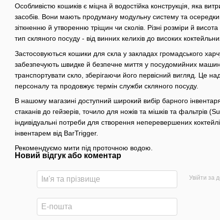
Особливістю кошиків є міцна й водостійка конструкція, яка ви
засобів. Вони мають продуману модульну систему та осередки,
зіткненню й утворенню тріщин чи сколів. Різні розміри й висота
тип скляного посуду - від винних келихів до високих коктейльни
Застосовуються кошики для скла у закладах громадського харчу
забезпечують швидке й безпечне миття у посудомийних машина
транспортувати скло, зберігаючи його первісний вигляд. Це на
персоналу та продовжує термін служби скляного посуду.
В нашому магазині доступний широкий вибір барного інвентаря
стаканів до гейзерів, точило для ножів та мішків та фальтрів (
індивідуальні потреби для створення неперевершених коктейлі
інвентарем від BarTrigger.
Рекомендуємо мити під проточною водою.
Новий відгук або коментар
Увійти за 