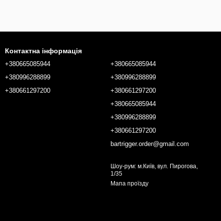
Контактна інформація
+380665085944
+380665085944
+380996288899
+380996288899
+380661297200
+380661297200
+380665085944
+380996288899
+380661297200
bartrigger.order@gmail.com
Шоу-рум: м.Київ, вул. Пирогова,
1/35
Мапа проїзду