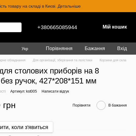
ть товару на складі в Києві. Детальніше
+380665085944
Мій кошик
Порівняння
Бажання
Вхід
Укр
арне обладнання
Для організації, зберігання та логістики
Корзини для скла
для столових приборів на 8
, без ручок, 427*208*151 мм
ості
Артикул: kst005
Написати відгук
 грн
Порівняти
В бажання
ити, коли з'явиться