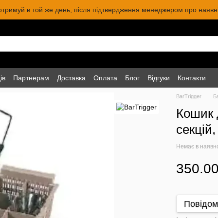
 отримуй в той же день, після підтвердження менеджером про наявніс
ів
Партнерам
Доставка
Оплата
Блог
Відгуки
Контакти
BarTrigger
Б
Кошик 
секцій
Немає в наявн
350.00
Повідом