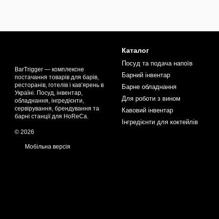
Каталог
Посуд та подача напоїв
BarTrigger — комплексне
Барний інвентар
постачання товарів для барів,
ресторанів, готелів і кав’ярень в
Барне обладнання
Україні. Посуд, інвентар,
Для роботи з вином
обладнання, інгредієнти,
сервірування, брендування та
Кавовий інвентар
барні станції для HoReCa.
Інгредієнти для коктейлів
© 2026
Мобільна версія