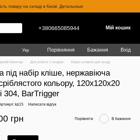
ть товару на складі в Києві. Детальніше
+380665085944
Мій кошик
Порівняння
Бажання
Вхід
Укр
арний інвентар
Для роботи з льодом
Кліше-штампи для льоду
а під набір кліше, нержавіюча
 сріблястого кольору, 120х120х20
i 304, BarTrigger
Артикул: kp15
Написати відгук
00 грн
Порівняти
В бажання