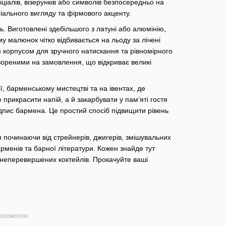
ціалів, візерунків або символів безпосередньо на
іального вигляду та фірмового акценту.
ть. Виготовлені здебільшого з латуні або алюмінію,
у малюнок чітко відбивається на льоду за лічені
 корпусом для зручного натискання та рівномірного
вореними на замовлення, що відкриває великі
ї, барменському мистецтві та на івентах, де
рикрасити напій, а й закарбувати у пам’яті гостя
ідпис бармена. Це простий спосіб підвищити рівень
 починаючи від стрейнерів, джигерів, змішувальних
арменів та барної літератури. Кожен знайде тут
я неперевершених коктейлів. Прокачуйте ваші
допомогою