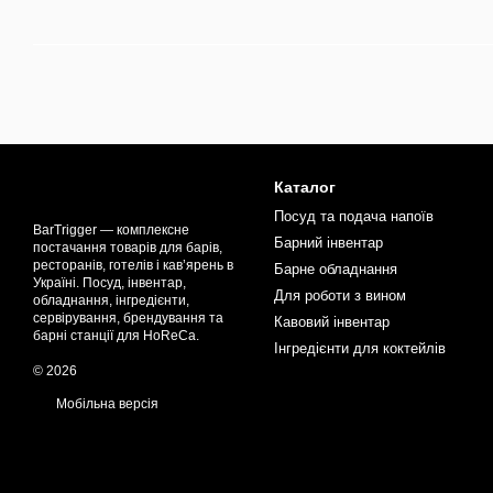
Каталог
Посуд та подача напоїв
BarTrigger — комплексне
Барний інвентар
постачання товарів для барів,
ресторанів, готелів і кав’ярень в
Барне обладнання
Україні. Посуд, інвентар,
Для роботи з вином
обладнання, інгредієнти,
сервірування, брендування та
Кавовий інвентар
барні станції для HoReCa.
Інгредієнти для коктейлів
© 2026
Мобільна версія