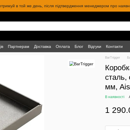
 отримуй в той же день, після підтвердження менеджером про наявніс
ів
Партнерам
Доставка
Оплата
Блог
Відгуки
Контакти
BarTrigger
Б
Коробк
сталь,
мм, Ais
В наявності
1 290.