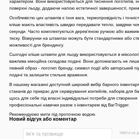
характером. Вони використовуються для тиснення логотипів, іні
поверхні льоду, додаючи напою естетичної завершеності, прем
Особливістю цих штампів є їхня вага, термопровідність і точніс
кліше мають властивість швидко передавати тепло, завдяки чом
секунди. Часто комплектуються дерев’яною ручкою або важким
тиску. Візерунки на штампах можуть бути стандартними або ст
можливості для брендингу.
Сьогодні кліше-штампи для льоду використовуються в міксологі
важлива емоційна складова подачі. Вони допомагають не лише п
певний образ - логотип бренду, символ події або авторський п
подачі та залишити стильне враження.
В нашому магазині доступний широкий вибір барного інвентаря
стаканів до прикрас для сервірування коктейлів, наборів для б
щось для себе під власні індивідуальні потреби для створенн
професіональні навички разом з інвентарем від BarTrigger.
Рекомендуємо мити під проточною водою.
Новий відгук або коментар
Увійти за 