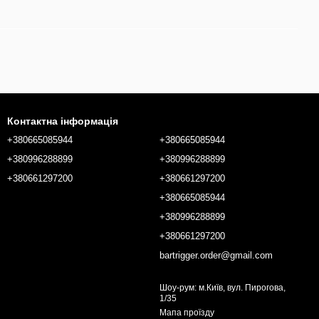
Контактна інформація
+380665085944
+380665085944
+380996288899
+380996288899
+380661297200
+380661297200
+380665085944
+380996288899
+380661297200
bartrigger.order@gmail.com
Шоу-рум: м.Київ, вул. Пирогова,
1/35
Мапа проїзду