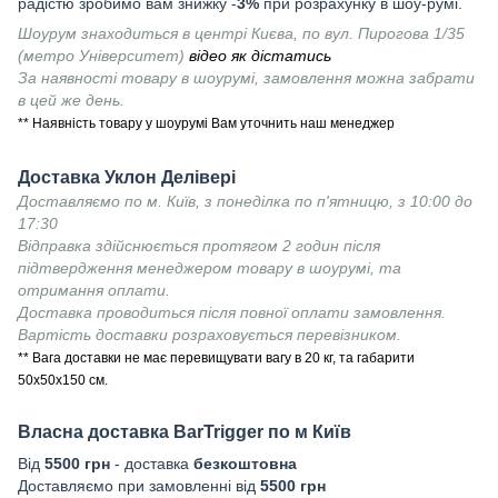
радістю зробимо вам знижку -
3%
при розрахунку в шоу-румі.
Шоурум знаходиться в центрі Києва, по вул. Пирогова 1/35
(метро Університет)
відео як дістатись
За наявності товару в шоурумі, замовлення можна забрати
в цей же день.
** Наявність товару у шоурумі Вам уточнить наш менеджер
Доставка Уклон Делівері
Доставляємо по м. Київ, з понеділка по п'ятницю, з 10:00 до
17:30
Відправка здійснюється протягом 2 годин після
підтвердження менеджером товару в шоурумі, та
отримання оплати.
Доставка проводиться після повної оплати замовлення.
Вартість доставки розраховується перевізником.
** Вага доставки не має перевищувати вагу в 20 кг, та габарити
50х50х150 см.
Власна доставка
BarTrigger
по м Київ
Від
55
00 грн
- доставка
безкоштовна
Доставляємо при замовленні від
5500 грн