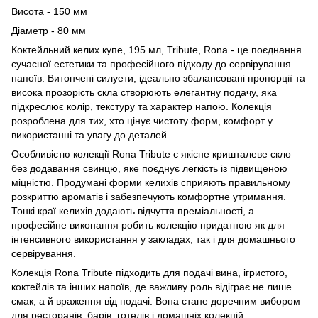
Висота - 150 мм
Діаметр - 80 мм
Коктейльний келих купе, 195 мл, Tribute, Rona - це поєднання
сучасної естетики та професійного підходу до сервірування
напоїв. Витончені силуети, ідеально збалансовані пропорції та
висока прозорість скла створюють елегантну подачу, яка
підкреслює колір, текстуру та характер напою. Колекція
розроблена для тих, хто цінує чистоту форм, комфорт у
використанні та увагу до деталей.
Особливістю колекції Rona Tribute є якісне кришталеве скло
без додавання свинцю, яке поєднує легкість із підвищеною
міцністю. Продумані форми келихів сприяють правильному
розкриттю ароматів і забезпечують комфортне утримання.
Тонкі краї келихів додають відчуття преміальності, а
професійне виконання робить колекцію придатною як для
інтенсивного використання у закладах, так і для домашнього
сервірування.
Колекція Rona Tribute підходить для подачі вина, ігристого,
коктейлів та інших напоїв, де важливу роль відіграє не лише
смак, а й враження від подачі. Вона стане доречним вибором
для ресторанів, барів, готелів і домашніх колекцій,