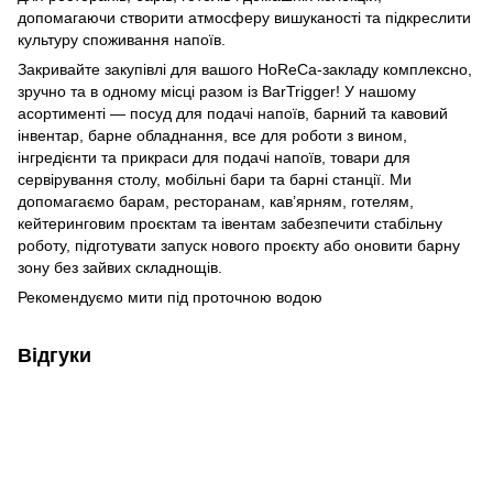
допомагаючи створити атмосферу вишуканості та підкреслити
культуру споживання напоїв.
Закривайте закупівлі для вашого HoReCa-закладу комплексно,
зручно та в одному місці разом із BarTrigger! У нашому
асортименті — посуд для подачі напоїв, барний та кавовий
інвентар, барне обладнання, все для роботи з вином,
інгредієнти та прикраси для подачі напоїв, товари для
сервірування столу, мобільні бари та барні станції. Ми
допомагаємо барам, ресторанам, кав’ярням, готелям,
кейтеринговим проєктам та івентам забезпечити стабільну
роботу, підготувати запуск нового проєкту або оновити барну
зону без зайвих складнощів.
Рекомендуємо мити під проточною водою
Відгуки