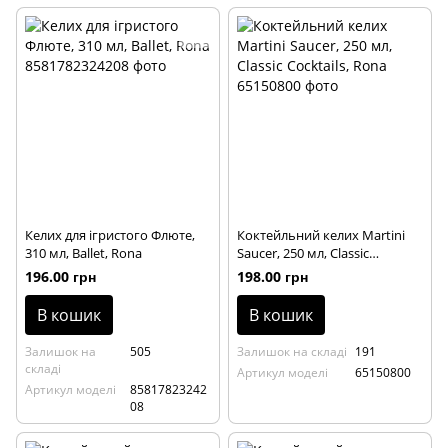
Келих для ігристого Флюте,
Коктейльний келих Martini
310 мл, Ballet, Rona
Saucer, 250 мл, Classic
Cocktails, Rona
196.00 грн
198.00 грн
В кошик
В кошик
Залишок на
505
Залишок на складі
191
складі
Артикул моделі
65150800
Артикул моделі
85817823242
08