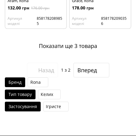
Aram, Rona
Grace, Rona
132.00 грн
178.00 грн
176.00 грн
Артикул
858178208985
Артикул
858178209035
моделі
5
моделі
6
Показати ще 3 товара
Назад
Вперед
1
з 2
Бренд
Rona
Тип товару
Келих
Застосування
Ігристе