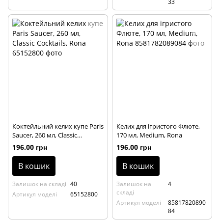
33
Коктейльний келих купе Paris
Келих для ігристого Флюте,
Saucer, 260 мл, Classic
170 мл, Medium, Rona
Cocktails, Rona
196.00 грн
196.00 грн
В кошик
В кошик
Залишок на складі
40
Залишок на
4
складі
Артикул моделі
65152800
Артикул моделі
85817820890
84