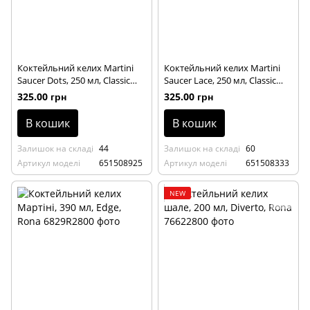
Коктейльний келих Martini
Коктейльний келих Martini
Saucer Dots, 250 мл, Classic
Saucer Lace, 250 мл, Classic
Cocktails Vintage Rona
Cocktails Vintage Rona
325.00 грн
325.00 грн
В кошик
В кошик
Залишок на складі
44
Залишок на складі
60
Артикул моделі
651508925
Артикул моделі
651508333
NEW