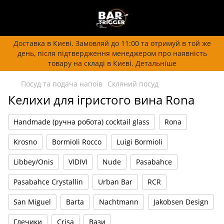
Доставка в Києві. Замовляй до 11:00 та отримуй в той же
день, після підтвердження менеджером про наявність
товару на складі в Києві. Детальніше
Посуд та подача напоїв
Скляний посуд
Келихи для ігристого вина Rona
Handmade (ручна робота) cocktail glass
Rona
Krosno
Bormioli Rocco
Luigi Bormioli
Libbey/Onis
VIDIVI
Nude
Pasabahce
Pasabahce Crystallin
Urban Bar
RCR
San Miguel
Barta
Nachtmann
Jakobsen Design
Глечики
Crisa
Вази