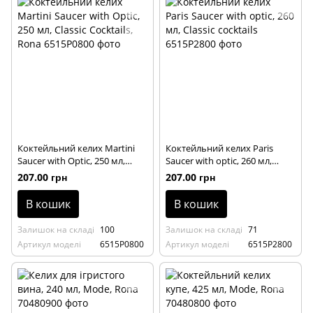
Коктейльний келих Martini
Коктейльний келих Paris
Saucer with Optic, 250 мл,
Saucer with optic, 260 мл,
Classic Cocktails, Rona
Classic cocktails
207.00 грн
207.00 грн
В кошик
В кошик
Залишок на складі
100
Залишок на складі
71
Артикул моделі
6515P0800
Артикул моделі
6515P2800