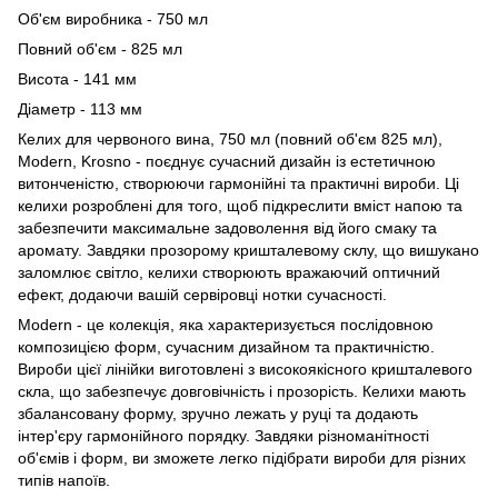
Об'єм виробника - 750 мл
Повний об'єм - 825 мл
Висота - 141 мм
Діаметр - 113 мм
Келих для червоного вина, 750 мл (повний об'єм 825 мл),
Modern, Krosno - поєднує сучасний дизайн із естетичною
витонченістю, створюючи гармонійні та практичні вироби. Ці
келихи розроблені для того, щоб підкреслити вміст напою та
забезпечити максимальне задоволення від його смаку та
аромату. Завдяки прозорому кришталевому склу, що вишукано
заломлює світло, келихи створюють вражаючий оптичний
ефект, додаючи вашій сервіровці нотки сучасності.
Modern - це колекція, яка характеризується послідовною
композицією форм, сучасним дизайном та практичністю.
Вироби цієї лінійки виготовлені з високоякісного кришталевого
скла, що забезпечує довговічність і прозорість. Келихи мають
збалансовану форму, зручно лежать у руці та додають
інтер'єру гармонійного порядку. Завдяки різноманітності
об'ємів і форм, ви зможете легко підібрати вироби для різних
типів напоїв.