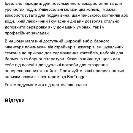
Ідеально підходить для повсякденного використання та для
урочистих подій. Універсальні келихи цієї колекції можна
використовувати для подачі вина, шампанського, коктейлів або
води. Їхній лаконічний і сучасний дизайн дозволяє стильно
доповнити сервіровку як у домашніх умовах, так і у
професійних закладах.
В нашому магазині доступний широкий вибір барного
інвентаря починаючи від стрейнерів, джигерів, змішувальних
стаканів до прикрас для сервірування коктейлів, наборів для
барменів та барної літератури. Кожен знайде тут щось для
себе під власні індивідуальні потреби для створення
неперевершених коктейлів. Прокачуйте ваші професіональні
навички разом з інвентарем від BarTrigger.
Рекомендуємо мити під проточною водою.
Відгуки