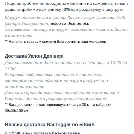
Якщо ви зробили попереднє замовлення на самовивіз, то ми з
радістю зробимо вам знижку -
3%
при розрахунку в шоу-румі.
Шоурум знаходиться в центрі Києва, по вул. Пирогова 1/35
(метро Університет)
відео як дістатись
За наявності товару в шоурумі, замовлення можна забрати
в цей же день.
** Наявність товару у шоурумі Вам уточнить наш менеджер
Доставка Уклон Делівері
Доставляємо по м. Київ, з понеділка по п'ятницю, з 10:00 до
17:30
Відправка здійснюється протягом 2 годин після
підтвердження менеджером товару в шоурумі, та
отримання оплати.
Доставка проводиться після повної оплати замовлення.
Вартість доставки розраховується перевізником.
** Вага доставки не має перевищувати вагу в 20 кг, та габарити
50х50х150 см.
Власна доставка
BarTrigger
по м Київ
Від
55
00 грн
- доставка
безкоштовна