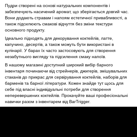
Пудри створені на основі натуральних компонентів і
забезпечують насичений аромат, що зберігається довгий час.
Вони додають стравам і напоям естетичної привабливості, а
також підсилюють смакові відчуття без зміни текстури
основного продукту.
Ідеально підходять для декорування коктейлів, латте,
капучино, десертів, а також можуть бути використані в
кулінарії. У барах їх часто застосовують для створення
незабутнього вигляду та підсилення смаку напоїв.
В нашому магазині доступний широкий вибір барного
інвентаря починаючи від стрейнерів, джигерів, змішувальних
стаканів до прикрас для сервірування коктейлів, наборів для
барменів та барної літератури. Кожен знайде тут щось для
себе під власні індивідуальні потреби для створення
неперевершених коктейлів. Прокачуйте ваші професіональні
навички разом з інвентарем від BarTrigger.