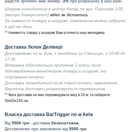
радістю зробимо вам знижку -
3%
при розрахунку в шоу-румі.
Шоурум знаходиться в центрі Києва, по вул. Пирогова 1/35
(метро Університет)
відео як дістатись
За наявності товару в шоурумі, замовлення можна забрати
в цей же день.
** Наявність товару у шоурумі Вам уточнить наш менеджер
Доставка Уклон Делівері
Доставляємо по м. Київ, з понеділка по п'ятницю, з 10:00 до
17:30
Відправка здійснюється протягом 2 годин після
підтвердження менеджером товару в шоурумі, та
отримання оплати.
Доставка проводиться після повної оплати замовлення.
Вартість доставки розраховується перевізником.
** Вага доставки не має перевищувати вагу в 20 кг, та габарити
50х50х150 см.
Власна доставка
BarTrigger
по м Київ
Від
55
00 грн
- доставка
безкоштовна
Доставляємо при замовленні від
5500 грн