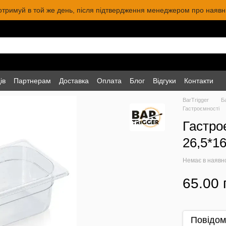
 отримуй в той же день, після підтвердження менеджером про наявніс
ів
Партнерам
Доставка
Оплата
Блог
Відгуки
Контакти
BarTrigger
Б
Гастроємності
Гастро
26,5*16
Немає в наявн
65.00 
Повідом