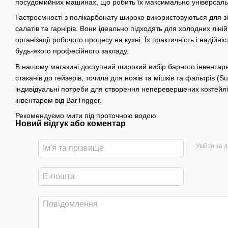
посудомийних машинах, що робить їх максимально універсал
Гастроємності з полікарбонату широко використовуються для збер
салатів та гарнірів. Вони ідеально підходять для холодних ліні
організації робочого процесу на кухні. Їх практичність і наді
будь-якого професійного закладу.
В нашому магазині доступний широкий вибір барного інвентаря
стаканів до гейзерів, точила для ножів та мішків та фальтрів (
індивідуальні потреби для створення неперевершених коктейлі
інвентарем від BarTrigger.
Рекомендуємо мити під проточною водою.
Новий відгук або коментар
Увійти за 