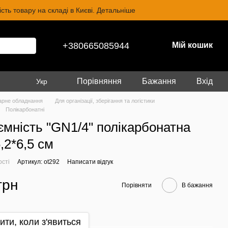
ть товару на складі в Києві. Детальніше
+380665085944
Мій кошик
Порівняння
Бажання
Вхід
Укр
арне обладнання
Для організації, зберігання та логістики
Полікарбонатні
ємність "GN1/4" полікарбонатна
,2*6,5 см
ості
Артикул: ot292
Написати відгук
грн
Порівняти
В бажання
ити, коли з'явиться