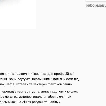
Інформаці
учасний та практичний інвентар для професійної
ристанні. Вони слугують незамінними помічниками під
нах, кафе, готелях та кейтерингових компаніях.
, перепадів температур та впливу харчових кислот.
ас легші за металеві аналоги, зберігаючи при
дильниках, на лініях роздачі та навіть у