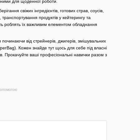
ьними для щоденної роботи.
ігання свіжих інгредієнтів, готових страв, соусів,
й, транспортування продуктів у кейтерингу та
йність роблять їх важливим елементом обладнання
 починаючи від стрейнерів, джигерів, змішувальних
SuperBag). Кожен знайде тут щось для себе під власні
в. Прокачуйте ваші професіональні навички разом з
допомогою