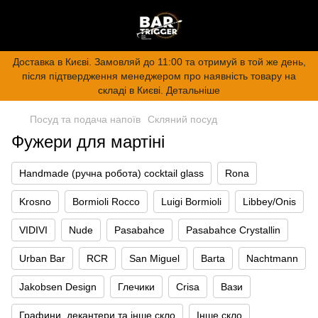
Доставка в Києві. Замовляй до 11:00 та отримуй в той же день,
після підтвердження менеджером про наявність товару на
складі в Києві. Детальніше
Посуд та подача напоїв
Скляний посуд
Фужери для мартіні
Handmade (ручна робота) cocktail glass
Rona
Krosno
Bormioli Rocco
Luigi Bormioli
Libbey/Onis
VIDIVI
Nude
Pasabahce
Pasabahce Crystallin
Urban Bar
RCR
San Miguel
Barta
Nachtmann
Jakobsen Design
Глечики
Crisa
Вази
Графини, декантери та інше скло
Інше скло