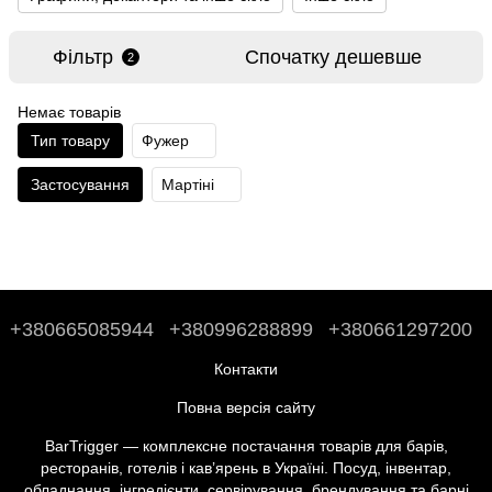
Фільтр
Спочатку дешевше
2
Немає товарів
Тип товару
Фужер
Застосування
Мартіні
+380665085944
+380996288899
+380661297200
Контакти
Повна версія сайту
BarTrigger — комплексне постачання товарів для барів,
ресторанів, готелів і кав’ярень в Україні. Посуд, інвентар,
обладнання, інгредієнти, сервірування, брендування та барні