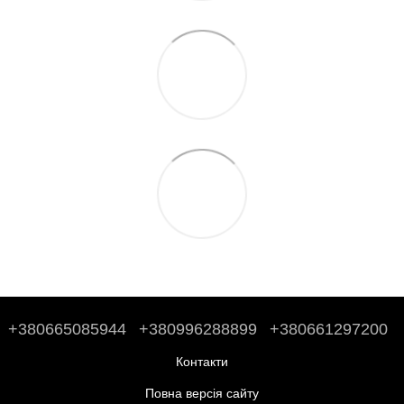
+380665085944
+380996288899
+380661297200
Контакти
Повна версія сайту