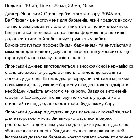
Поділки - 10 мл, 15 мл, 20 мл, 30 мл, 45 мл
Джигер Японський Стиль, сріблястого кольору, 30/45 мл,
BarTrigger - це інструмент для барменів, який поєднує високу
точність вимірювання з елегантним і витонченим дизайном.
Відрізняється подовженою конічною формою, що не лише
додає естетики, а й забезпечує зручність у роботі.
Використовується професійними барменами та ентузіастами
міксології для точного дозування інгредієнтів у коктейлях, що
гарантує баланс смаку та якість напою.
Японський джигер виготовляється з високоякісної нержавіючої
сталі, що забезпечує довговічність, стійкість до корозії та
легкість у догляді. Він має два резервуари з чіткими мірними
позначками, що дозволяє бармену швидко і точно відміряти
необхідну кількість алкоголю чи сиропу. Завдяки витонченій
формі та балансуванню він зручно лежить у руці, а його
стильний вигляд додає елегантності будь-якому бару.
Японський джигер підходить як для класичних коктейлів, так і
для авторських міксів. Він використовується в барах,
ресторанах та домашніх умовах для приготування ідеально
збалансованих напоїв. Завдяки точності вимірювання цей
інструмент дозволяє бармену контролювати кожен компонент