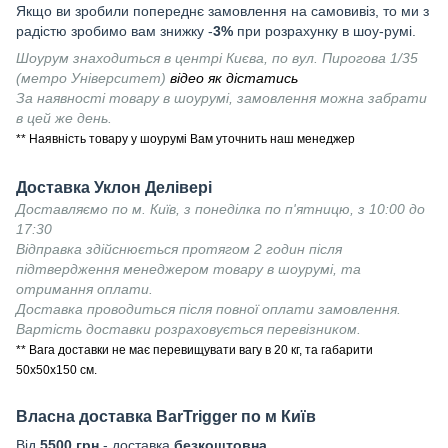
Якщо ви зробили попереднє замовлення на самовивіз, то ми з
радістю зробимо вам знижку -
3%
при розрахунку в шоу-румі.
Шоурум знаходиться в центрі Києва, по вул. Пирогова 1/35
(метро Університет)
відео як дістатись
За наявності товару в шоурумі, замовлення можна забрати
в цей же день.
** Наявність товару у шоурумі Вам уточнить наш менеджер
Доставка Уклон Делівері
Доставляємо по м. Київ, з понеділка по п'ятницю, з 10:00 до
17:30
Відправка здійснюється протягом 2 годин після
підтвердження менеджером товару в шоурумі, та
отримання оплати.
Доставка проводиться після повної оплати замовлення.
Вартість доставки розраховується перевізником.
** Вага доставки не має перевищувати вагу в 20 кг, та габарити
50х50х150 см.
Власна доставка
BarTrigger
по м Київ
Від
55
00 грн
- доставка
безкоштовна