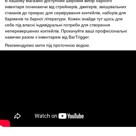
В нашому магазині доступний широкий вибір барного
інвентаря починаючи від стрейнерів, джигерів, змішувальних
стаканів до прикрас для сервірування коктейлів, наборів для
барменів та барної літератури. Кожен знайде тут щось для
себе під власні індивідуальні потреби для створення
неперевершених коктейлів. Прокачуйте ваші професіональні
навички разом з інвентарем від BarTrigger.
Рекомендуємо мити під проточною водою.