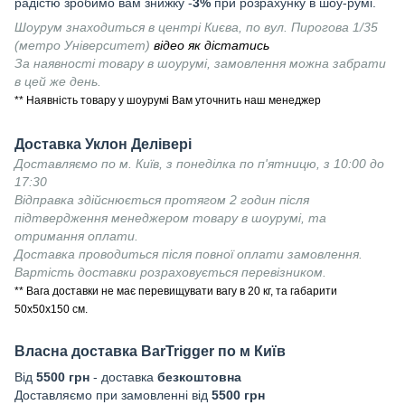
радістю зробимо вам знижку -
3%
при розрахунку в шоу-румі.
Шоурум знаходиться в центрі Києва, по вул. Пирогова 1/35
(метро Університет)
відео як дістатись
За наявності товару в шоурумі, замовлення можна забрати
в цей же день.
** Наявність товару у шоурумі Вам уточнить наш менеджер
Доставка Уклон Делівері
Доставляємо по м. Київ, з понеділка по п'ятницю, з 10:00 до
17:30
Відправка здійснюється протягом 2 годин після
підтвердження менеджером товару в шоурумі, та
отримання оплати.
Доставка проводиться після повної оплати замовлення.
Вартість доставки розраховується перевізником.
** Вага доставки не має перевищувати вагу в 20 кг, та габарити
50х50х150 см.
Власна доставка
BarTrigger
по м Київ
Від
55
00 грн
- доставка
безкоштовна
Доставляємо при замовленні від
5500 грн