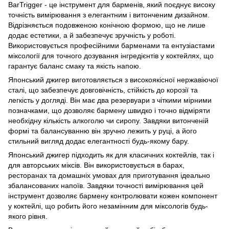
BarTrigger - це інструмент для барменів, який поєднує високу
точність вимірювання з елегантним і витонченим дизайном.
Відрізняється подовженою конічною формою, що не лише
додає естетики, а й забезпечує зручність у роботі.
Використовується професійними барменами та ентузіастами
міксології для точного дозування інгредієнтів у коктейлях, що
гарантує баланс смаку та якість напою.
Японський джигер виготовляється з високоякісної нержавіючої
сталі, що забезпечує довговічність, стійкість до корозії та
легкість у догляді. Він має два резервуари з чіткими мірними
позначками, що дозволяє бармену швидко і точно відміряти
необхідну кількість алкоголю чи сиропу. Завдяки витонченій
формі та балансуванню він зручно лежить у руці, а його
стильний вигляд додає елегантності будь-якому бару.
Японський джигер підходить як для класичних коктейлів, так і
для авторських міксів. Він використовується в барах,
ресторанах та домашніх умовах для приготування ідеально
збалансованих напоїв. Завдяки точності вимірювання цей
інструмент дозволяє бармену контролювати кожен компонент
у коктейлі, що робить його незамінним для міксологів будь-
якого рівня.