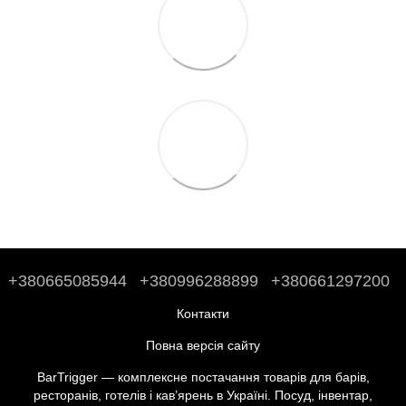
+380665085944
+380996288899
+380661297200
Контакти
Повна версія сайту
BarTrigger — комплексне постачання товарів для барів,
ресторанів, готелів і кав’ярень в Україні. Посуд, інвентар,