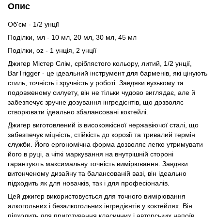
Опис
Об'єм - 1/2 унції
Поділки, мл - 10 мл, 20 мл, 30 мл, 45 мл
Поділки, oz - 1 унція, 2 унції
Джигер Містер Слім, сріблястого кольору, литий, 1/2 унції,
BarTrigger - це ідеальний інструмент для барменів, які цінують
стиль, точність і зручність у роботі. Завдяки вузькому та
подовженому силуету, він не тільки чудово виглядає, але й
забезпечує зручне дозування інгредієнтів, що дозволяє
створювати ідеально збалансовані коктейлі.
Джигер виготовлений із високоякісної нержавіючої сталі, що
забезпечує міцність, стійкість до корозії та тривалий термін
служби. Його ергономічна форма дозволяє легко утримувати
його в руці, а чіткі маркування на внутрішній стороні
гарантують максимальну точність вимірювання. Завдяки
витонченому дизайну та балансованій вазі, він ідеально
підходить як для новачків, так і для професіоналів.
Цей джигер використовується для точного вимірювання
алкогольних і безалкогольних інгредієнтів у коктейлях. Він
підходить для приготування класичних і авторських напоїв,