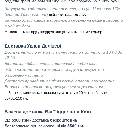
радістю зробимо вам знижку -
3%
при розрахунку в шоу-румі.
Шоурум знаходиться в центрі Києва, по вул. Пирогова 1/35
(метро Університет)
відео як дістатись
За наявності товару в шоурумі, замовлення можна забрати
в цей же день.
** Наявність товару у шоурумі Вам уточнить наш менеджер
Доставка Уклон Делівері
Доставляємо по м. Київ, з понеділка по п'ятницю, з 10:00 до
17:30
Відправка здійснюється протягом 2 годин після
підтвердження менеджером товару в шоурумі, та
отримання оплати.
Доставка проводиться після повної оплати замовлення.
Вартість доставки розраховується перевізником.
** Вага доставки не має перевищувати вагу в 20 кг, та габарити
50х50х150 см.
Власна доставка
BarTrigger
по м Київ
Від
55
00 грн
- доставка
безкоштовна
Доставляємо при замовленні від
5500 грн