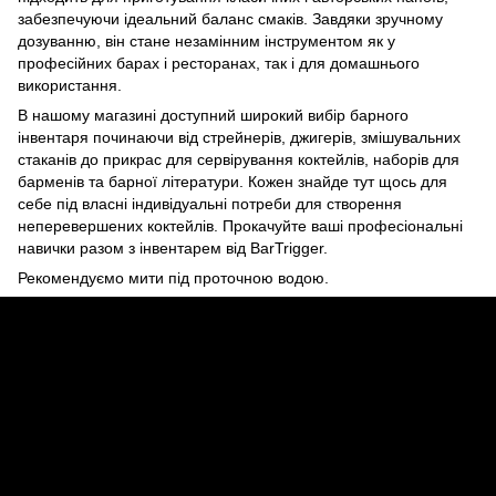
забезпечуючи ідеальний баланс смаків. Завдяки зручному
дозуванню, він стане незамінним інструментом як у
професійних барах і ресторанах, так і для домашнього
використання.
В нашому магазині доступний широкий вибір барного
інвентаря починаючи від стрейнерів, джигерів, змішувальних
стаканів до прикрас для сервірування коктейлів, наборів для
барменів та барної літератури. Кожен знайде тут щось для
себе під власні індивідуальні потреби для створення
неперевершених коктейлів. Прокачуйте ваші професіональні
навички разом з інвентарем від BarTrigger.
Рекомендуємо мити під проточною водою.