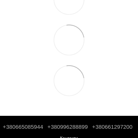
+380665085944
+380996288899
+380661297200