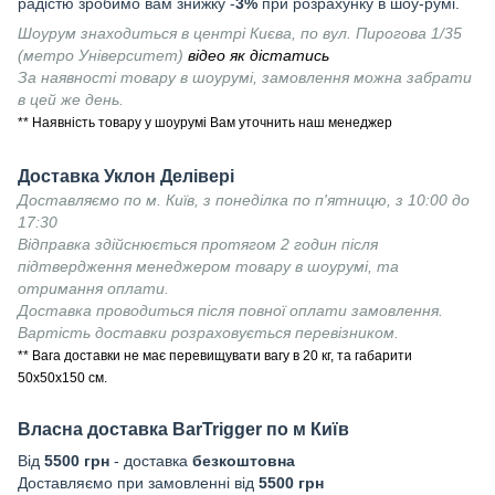
радістю зробимо вам знижку -
3%
при розрахунку в шоу-румі.
Шоурум знаходиться в центрі Києва, по вул. Пирогова 1/35
(метро Університет)
відео як дістатись
За наявності товару в шоурумі, замовлення можна забрати
в цей же день.
** Наявність товару у шоурумі Вам уточнить наш менеджер
Доставка Уклон Делівері
Доставляємо по м. Київ, з понеділка по п'ятницю, з 10:00 до
17:30
Відправка здійснюється протягом 2 годин після
підтвердження менеджером товару в шоурумі, та
отримання оплати.
Доставка проводиться після повної оплати замовлення.
Вартість доставки розраховується перевізником.
** Вага доставки не має перевищувати вагу в 20 кг, та габарити
50х50х150 см.
Власна доставка
BarTrigger
по м Київ
Від
55
00 грн
- доставка
безкоштовна
Доставляємо при замовленні від
5500 грн