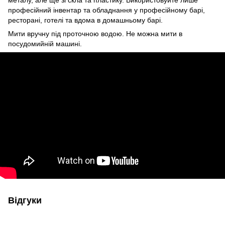
металу, але ще зі скла та пластику. Використовуйте лише
професійний інвентар та обладнання у професійному барі,
ресторані, готелі та вдома в домашньому барі.
Мити вручну під проточною водою. Не можна мити в
посудомийній машині.
Відгуки