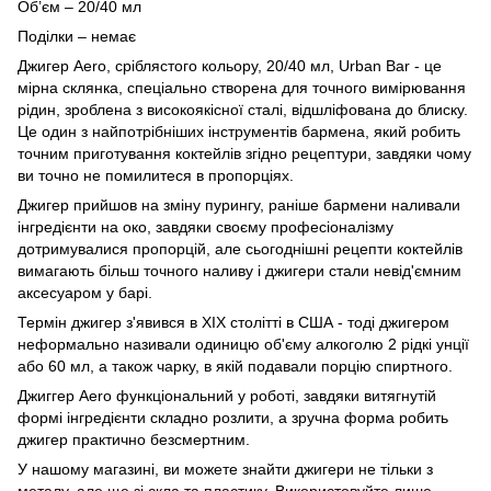
Об’єм – 20/40 мл
Поділки – немає
Джигер Aero, сріблястого кольору, 20/40 мл, Urban Bar - це
мірна склянка, спеціально створена для точного вимірювання
рідин, зроблена з високоякісної сталі, відшліфована до блиску.
Це один з найпотрібніших інструментів бармена, який робить
точним приготування коктейлів згідно рецептури, завдяки чому
ви точно не помилитеся в пропорціях.
Джигер прийшов на зміну пурингу, раніше бармени наливали
інгредієнти на око, завдяки своєму професіоналізму
дотримувалися пропорцій, але сьогоднішні рецепти коктейлів
вимагають більш точного наливу і джигери стали невід'ємним
аксесуаром у барі.
Термін джигер з'явився в XIX столітті в США - тоді джигером
неформально називали одиницю об'єму алкоголю 2 рідкі унції
або 60 мл, а також чарку, в якій подавали порцію спиртного.
Джиггер Aero функціональний у роботі, завдяки витягнутій
формі інгредієнти складно розлити, а зручна форма робить
джигер практично безсмертним.
У нашому магазині, ви можете знайти джигери не тільки з