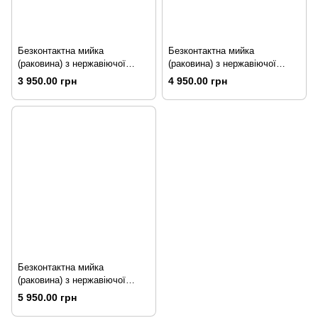
Безконтактна мийка
Безконтактна мийка
(раковина) з нержавіючої
(раковина) з нержавіючої
сталі 400*295*230 мм з
сталі 170*400*315 мм з
3 950.00 грн
4 950.00 грн
краном і натискним вмикачем
краном і натискним вмикачем
Безконтактна мийка
(раковина) з нержавіючої
сталі 500*400*315 мм з
5 950.00 грн
краном і натискним вмикачем