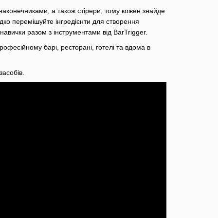
 наконечниками, а також стірери, тому кожен знайде
видко перемішуйте інгредієнти для створення
авички разом з інструментами від BarTrigger.
офесійному барі, ресторані, готелі та вдома в
асобів.