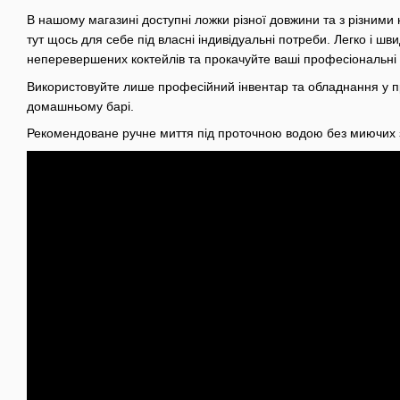
В нашому магазині доступні ложки різної довжини та з різними
тут щось для себе під власні індивідуальні потреби. Легко і ш
неперевершених коктейлів та прокачуйте ваші професіональні н
Використовуйте лише професійний інвентар та обладнання у пр
домашньому барі.
Рекомендоване ручне миття під проточною водою без миючих з