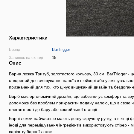
Характеристики
Бренд
BarTrigger
Залишок на складі
15
Опис
Барна ложка Тризуб, золотистого кольору, 30 см, BarTrigger -
створений для змішування напоїв в шейкері або у змішувально
призначений для тих, хто цінує вишуканий дизайн та бездоганн
Виріб має ергономічний дизайн, що забезпечує комфорт та зручн
допоможе без проблем прикрасити подачу напою, що в свою ч
елегантності до бару або коктейльної станції.
Барні ложки найчастіше мають довгу скручену ручку, а в кінці 
іноді для перемішування інгредієнтів використовують стірер - 
варіанту барної ложки.