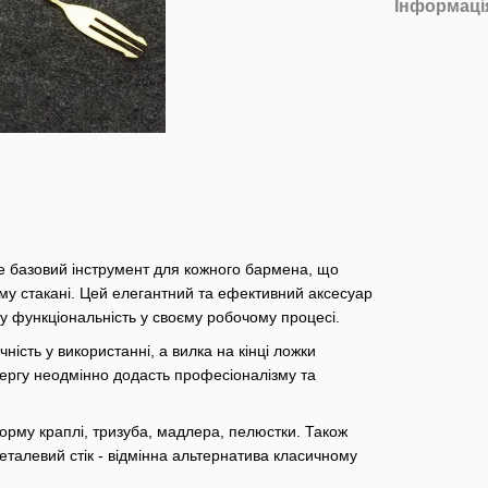
Інформаці
 це базовий інструмент для кожного бармена, що
му стакані. Цей елегантний та ефективний аксесуар
у функціональність у своєму робочому процесі.
ість у використанні, а вилка на кінці ложки
ергу неодмінно додасть професіоналізму та
форму краплі, тризуба, мадлера, пелюстки. Також
металевий стік - відмінна альтернатива класичному