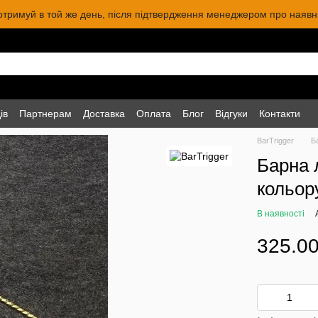
 отримуй в той же день, після підтвердження менеджером про наявніс
ів
Партнерам
Доставка
Оплата
Блог
Відгуки
Контакти
BarTrigger
Б
Барна 
кольору
В наявності
325.00