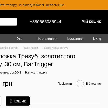
ть товару на складі в Києві. Детальніше
+380665085944
Мій кошик
Порівняння
Бажання
Вхід
Укр
арний інвентар
Барні ложки
Барна ложка Тризуб
ложка Тризуб, золотистого
, 30 см, BarTrigger
Артикул: bs0048
Написати відгук
 грн
Порівняти
В бажання
В кошик