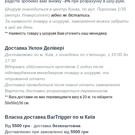
радістю зробимо вам знижку -
3%
при розрахунку в шоу-румі.
Шоурум знаходиться в центрі Києва, по вул. Пирогова 1/35
(метро Університет)
відео як дістатись
За наявності товару в шоурумі, замовлення можна забрати
в цей же день.
** Наявність товару у шоурумі Вам уточнить наш менеджер
Доставка Уклон Делівері
Доставляємо по м. Київ, з понеділка по п'ятницю, з 10:00 до
17:30
Відправка здійснюється протягом 2 годин після
підтвердження менеджером товару в шоурумі, та
отримання оплати.
Доставка проводиться після повної оплати замовлення.
Вартість доставки розраховується перевізником.
** Вага доставки не має перевищувати вагу в 20 кг, та габарити
50х50х150 см.
Власна доставка
BarTrigger
по м Київ
Від
55
00 грн
- доставка
безкоштовна
Доставляємо при замовленні від
5500 грн