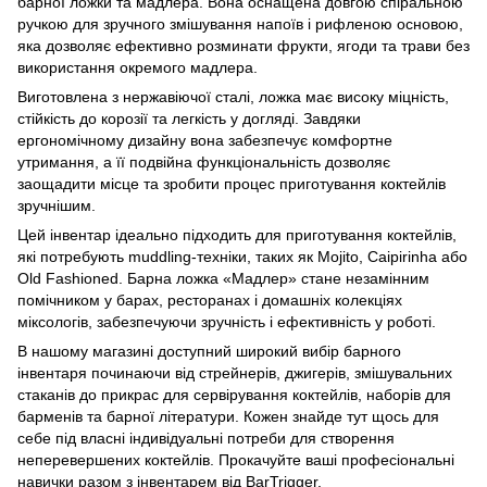
барної ложки та мадлера. Вона оснащена довгою спіральною
ручкою для зручного змішування напоїв і рифленою основою,
яка дозволяє ефективно розминати фрукти, ягоди та трави без
використання окремого мадлера.
Виготовлена з нержавіючої сталі, ложка має високу міцність,
стійкість до корозії та легкість у догляді. Завдяки
ергономічному дизайну вона забезпечує комфортне
утримання, а її подвійна функціональність дозволяє
заощадити місце та зробити процес приготування коктейлів
зручнішим.
Цей інвентар ідеально підходить для приготування коктейлів,
які потребують muddling-техніки, таких як Mojito, Caipirinha або
Old Fashioned. Барна ложка «Мадлер» стане незамінним
помічником у барах, ресторанах і домашніх колекціях
міксологів, забезпечуючи зручність і ефективність у роботі.
В нашому магазині доступний широкий вибір барного
інвентаря починаючи від стрейнерів, джигерів, змішувальних
стаканів до прикрас для сервірування коктейлів, наборів для
барменів та барної літератури. Кожен знайде тут щось для
себе під власні індивідуальні потреби для створення
неперевершених коктейлів. Прокачуйте ваші професіональні
навички разом з інвентарем від BarTrigger.