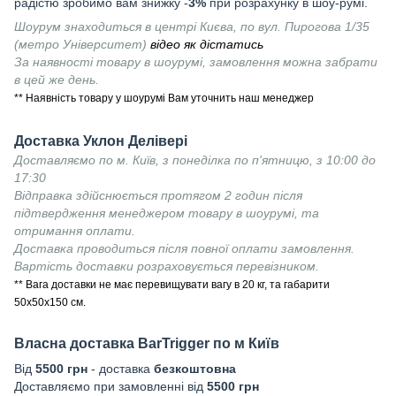
радістю зробимо вам знижку -
3%
при розрахунку в шоу-румі.
Шоурум знаходиться в центрі Києва, по вул. Пирогова 1/35
(метро Університет)
відео як дістатись
За наявності товару в шоурумі, замовлення можна забрати
в цей же день.
** Наявність товару у шоурумі Вам уточнить наш менеджер
Доставка Уклон Делівері
Доставляємо по м. Київ, з понеділка по п'ятницю, з 10:00 до
17:30
Відправка здійснюється протягом 2 годин після
підтвердження менеджером товару в шоурумі, та
отримання оплати.
Доставка проводиться після повної оплати замовлення.
Вартість доставки розраховується перевізником.
** Вага доставки не має перевищувати вагу в 20 кг, та габарити
50х50х150 см.
Власна доставка
BarTrigger
по м Київ
Від
55
00 грн
- доставка
безкоштовна
Доставляємо при замовленні від
5500 грн