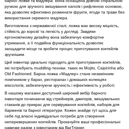
барної ложки та мадлера. Вона оснащена довгою спіральною
ручкою для зручного змішування напоїв і рифленою основою,
яка дозволяє ефективно розминати фрукти, ягоди та трави без
використання окремого мадлера.
Виготовлена з нержавіючої сталі, ложка має високу міцність,
стійкість до корозії та легкість у догляді. Завдяки
ергономічному дизайну вона забезпечує комфортне
утримання, а її подвійна функціональність дозволяє
заощадити місце та зробити процес приготування коктейлів
зручнішим.
Цей інвентар ідеально підходить для приготування коктейлів,
які потребують muddling-техніки, таких як Mojito, Caipirinha або
Old Fashioned. Барна ложка «Мадлер» стане незамінним
помічником у барах, ресторанах і домашніх колекціях
міксологів, забезпечуючи зручність і ефективність у роботі.
В нашому магазині доступний широкий вибір барного
інвентаря починаючи від стрейнерів, джигерів, змішувальних
стаканів до прикрас для сервірування коктейлів, наборів для
барменів та барної літератури. Кожен знайде тут щось для
себе під власні індивідуальні потреби для створення
неперевершених коктейлів. Прокачуйте ваші професіональні
навички разом з інвентарем від BarTrigger.