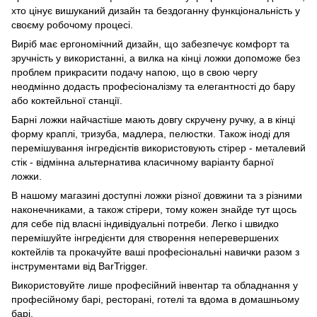
хто цінує вишуканий дизайн та бездоганну функціональність у
своєму робочому процесі.
Виріб має ергономічний дизайн, що забезпечує комфорт та
зручність у використанні, а вилка на кінці ложки допоможе без
проблем прикрасити подачу напою, що в свою чергу
неодмінно додасть професіоналізму та елегантності до бару
або коктейльної станції.
Барні ложки найчастіше мають довгу скручену ручку, а в кінці
форму краплі, тризуба, мадлера, пелюстки. Також іноді для
перемішування інгредієнтів використовують стірер - металевий
стік - відмінна альтернатива класичному варіанту барної
ложки.
В нашому магазині доступні ложки різної довжини та з різними
наконечниками, а також стірери, тому кожен знайде тут щось
для себе під власні індивідуальні потреби. Легко і швидко
перемішуйте інгредієнти для створення неперевершених
коктейлів та прокачуйте ваші професіональні навички разом з
інструментами від BarTrigger.
Використовуйте лише професійний інвентар та обладнання у
професійному барі, ресторані, готелі та вдома в домашньому
барі.