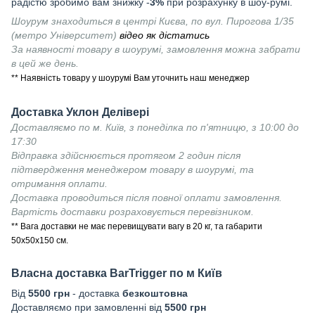
радістю зробимо вам знижку -
3%
при розрахунку в шоу-румі.
Шоурум знаходиться в центрі Києва, по вул. Пирогова 1/35
(метро Університет)
відео як дістатись
За наявності товару в шоурумі, замовлення можна забрати
в цей же день.
** Наявність товару у шоурумі Вам уточнить наш менеджер
Доставка Уклон Делівері
Доставляємо по м. Київ, з понеділка по п'ятницю, з 10:00 до
17:30
Відправка здійснюється протягом 2 годин після
підтвердження менеджером товару в шоурумі, та
отримання оплати.
Доставка проводиться після повної оплати замовлення.
Вартість доставки розраховується перевізником.
** Вага доставки не має перевищувати вагу в 20 кг, та габарити
50х50х150 см.
Власна доставка
BarTrigger
по м Київ
Від
55
00 грн
- доставка
безкоштовна
Доставляємо при замовленні від
5500 грн