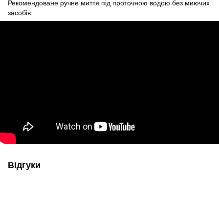
Рекомендоване ручне миття під проточною водою без миючих
засобів.
Відгуки