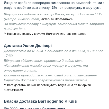
Якщо ви зробили попереднє замовлення на самовивіз, то ми з
радістю зробимо вам знижку -
3%
при розрахунку в шоу-румі.
Шоурум знаходиться в центрі Києва, по вул. Пирогова 1/35
(метро Університет)
відео як дістатись
За наявності товару в шоурумі, замовлення можна забрати
в цей же день.
** Наявність товару у шоурумі Вам уточнить наш менеджер
Доставка Уклон Делівері
Доставляємо по м. Київ, з понеділка по п'ятницю, з 10:00 до
17:30
Відправка здійснюється протягом 2 годин після
підтвердження менеджером товару в шоурумі, та
отримання оплати.
Доставка проводиться після повної оплати замовлення.
Вартість доставки розраховується перевізником.
** Вага доставки не має перевищувати вагу в 20 кг, та габарити
50х50х150 см.
Власна доставка
BarTrigger
по м Київ
Від
55
00 грн
- доставка
безкоштовна