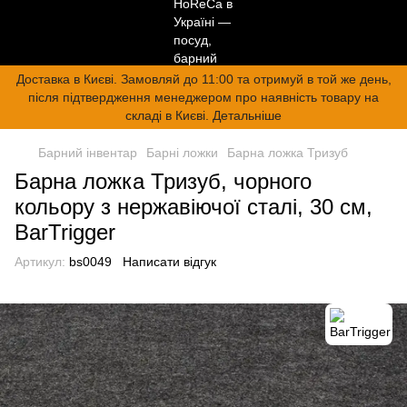
Доставка в Києві. Замовляй до 11:00 та отримуй в той же день,
після підтвердження менеджером про наявність товару на
складі в Києві. Детальніше
Барний інвентар
Барні ложки
Барна ложка Тризуб
Барна ложка Тризуб, чорного
кольору з нержавіючої сталі, 30 см,
BarTrigger
Артикул:
bs0049
Написати відгук