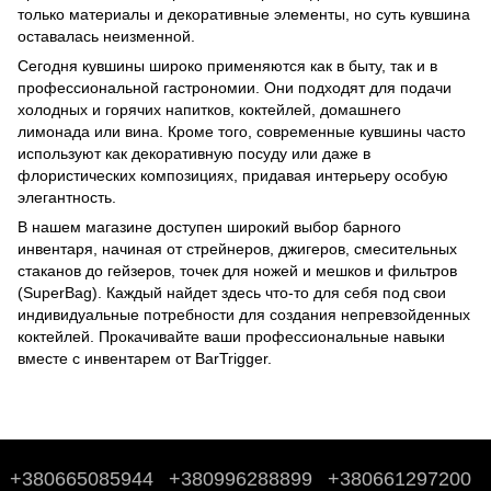
только материалы и декоративные элементы, но суть кувшина
оставалась неизменной.
Сегодня кувшины широко применяются как в быту, так и в
профессиональной гастрономии. Они подходят для подачи
холодных и горячих напитков, коктейлей, домашнего
лимонада или вина. Кроме того, современные кувшины часто
используют как декоративную посуду или даже в
флористических композициях, придавая интерьеру особую
элегантность.
В нашем магазине доступен широкий выбор барного
инвентаря, начиная от стрейнеров, джигеров, смесительных
стаканов до
гейзеров
,
точек для ножей
и
мешков и фильтров
(SuperBag)
. Каждый найдет здесь что-то для себя под свои
индивидуальные потребности для создания непревзойденных
коктейлей. Прокачивайте ваши профессиональные навыки
вместе с инвентарем от BarTrigger.
+380665085944
+380996288899
+380661297200