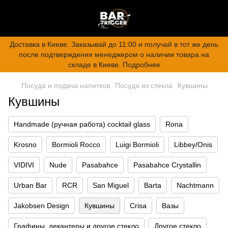
Доставка в Киеве. Заказывай до 11:00 и получай в тот же день
после подтверждения менеджером о наличии товара на
складе в Киеве. Подробнее
Посуда и подача напитков
Посуда из стекла
Кувшины
Кувшины
Handmade (ручная работа) cocktail glass
Rona
Krosno
Bormioli Rocco
Luigi Bormioli
Libbey/Onis
VIDIVI
Nude
Pasabahce
Pasabahce Crystallin
Urban Bar
RCR
San Miguel
Barta
Nachtmann
Jakobsen Design
Кувшины
Crisa
Вазы
Графины, декантеры и другое стекло
Другое стекло