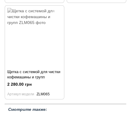
Щетка с системой для чистки
кофемашины и групп
2 280.00 грн
Артикул модели
ZLM065
Смотрите также:
Кофемашины
Посуда для кофе
Чашки для эспрессо
Кофе
Распределители кофе
Дрипперы воронки для кофе
Вспениватель, ручной капучинатор
Наборы барного