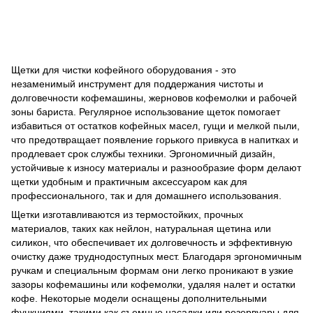
инвентаря
Распродажа товаров
Стеклянная посуда
Барное оборудование
Темперы
Барные
органайзеры
Питчеры для молока
Измерение и дозирование
кофе
Чашки для капучино
Нок-Бокс
Барная литература
Щетки для чистки кофейного оборудования - это
незаменимый инструмент для поддержания чистоты и
долговечности кофемашины, жерновов кофемолки и рабочей
зоны бариста. Регулярное использование щеток помогает
избавиться от остатков кофейных масел, гущи и мелкой пыли,
что предотвращает появление горького привкуса в напитках и
продлевает срок службы техники. Эргономичный дизайн,
устойчивые к износу материалы и разнообразие форм делают
щетки удобным и практичным аксессуаром как для
профессионального, так и для домашнего использования.
Щетки изготавливаются из термостойких, прочных
материалов, таких как нейлон, натуральная щетина или
силикон, что обеспечивает их долговечность и эффективную
очистку даже труднодоступных мест. Благодаря эргономичным
ручкам и специальным формам они легко проникают в узкие
зазоры кофемашины или кофемолки, удаляя налет и остатки
кофе. Некоторые модели оснащены дополнительными
функциями, такими как съемные насадки или резервуары для