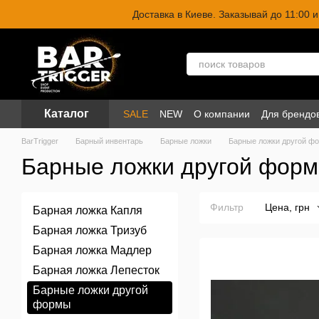
Перейти к основному контенту
Доставка в Киеве. Заказывай до 11:00
Каталог
SALE
NEW
О компании
Для брендо
BarTrigger
Барный инвентарь
Барные ложки
Барные ложки другой ф
Барные ложки другой фор
Фильтр
Цена, грн
Барная ложка Капля
Барная ложка Тризуб
Барная ложка Мадлер
Барная ложка Лепесток
Барные ложки другой
формы