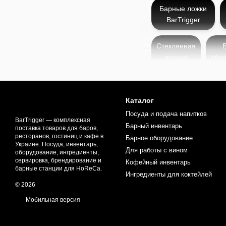
Барные ложки
BarTrigger
Стеклянная
посуда
обо
Каталог
Барные ложки другой фор
Посуда и подача напитков
уникальный стиль и проф
BarTrigger — комплексная
Барный инвентарь
поставка товаров для баров,
фигурными наконечникам
ресторанов, гостиниц и кафе в
Барное оборудование
миксологического процес
Украине. Посуда, инвентарь,
Для работы с вином
оборудование, ингредиенты,
Ложки изготовлены из не
сервировка, брендирование и
Кофейный инвентарь
модели, они могут имет
барные станции для HoReCa.
Ингредиенты для коктейлей
удобного смешивания инг
© 2026
Барные ложки с нетипич
Мобильная версия
выделиться в сфере микс
инвентаря с уникальным