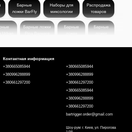
л
Барные
Наборы для
Распродажа
и
ложки BarFly
миксологии
товаров
рные
Барные ложки
Барные
Барные
и Urban
Pina Barware
ложки
ложки
Bar
Bottesi
Birdy
Контактная информация
ожность подчеркнуть
+380665085944
+380665085944
е конструкции: от ложек с
+380996288899
+380996288899
бором для творческого
+380661297200
+380661297200
+380665085944
 к коррозии. В зависимости от
ы наконечников для более
+380996288899
 эстетики каждому коктейлю.
+380661297200
 барменов и желание
bartrigger.order@gmail.com
я перешла к созданию
товления напитков.
Шоу-рум: г. Киев, ул. Пирогова