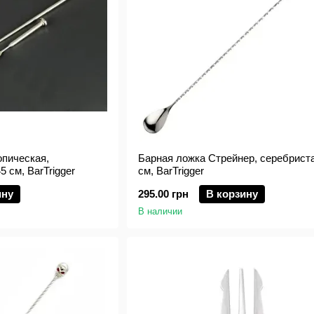
опическая,
Барная ложка Стрейнер, серебриста
5 см, BarTrigger
см, BarTrigger
ину
295.00 грн
В корзину
В наличии