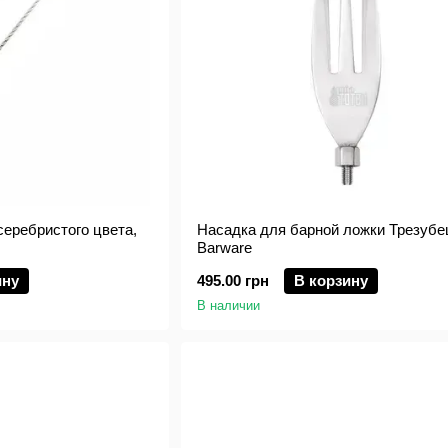
серебристого цвета,
Насадка для барной ложки Трезубец
Barware
ину
495.00 грн
В корзину
В наличии