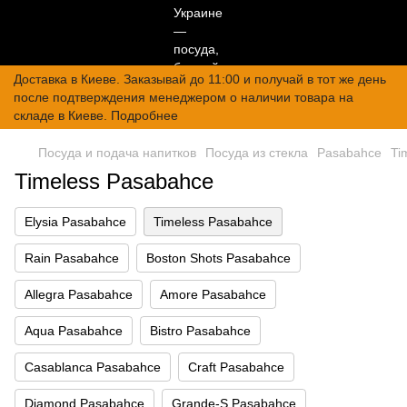
Доставка в Киеве. Заказывай до 11:00 и получай в тот же день
после подтверждения менеджером о наличии товара на
складе в Киеве. Подробнее
Посуда и подача напитков
Посуда из стекла
Pasabahce
Ti
Timeless Pasabahce
Elysia Pasabahce
Timeless Pasabahce
Rain Pasabahce
Boston Shots Pasabahce
Allegra Pasabahce
Amore Pasabahce
Aqua Pasabahce
Bistro Pasabahce
Casablanca Pasabahce
Craft Pasabahce
Diamond Pasabahce
Grande-S Pasabahce