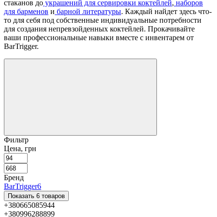
стаканов до
украшений для сервировки коктейлей
,
наборов
для барменов
и
барной литературы
. Каждый найдет здесь что-
то для себя под собственные индивидуальные потребности
для создания непревзойденных коктейлей. Прокачивайте
ваши профессиональные навыки вместе с инвентарем от
BarTrigger.
Фильтр
Цена, грн
Бренд
BarTrigger
6
Показать 6 товаров
+380665085944
+380996288899