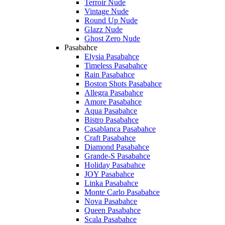
Terroir Nude
Vintage Nude
Round Up Nude
Glazz Nude
Ghost Zero Nude
Pasabahce
Elysia Pasabahce
Timeless Pasabahce
Rain Pasabahce
Boston Shots Pasabahce
Allegra Pasabahce
Amore Pasabahce
Aqua Pasabahce
Bistro Pasabahce
Casablanca Pasabahce
Craft Pasabahce
Diamond Pasabahce
Grande-S Pasabahce
Holiday Pasabahce
JOY Pasabahce
Linka Pasabahce
Monte Carlo Pasabahce
Nova Pasabahce
Queen Pasabahce
Scala Pasabahce