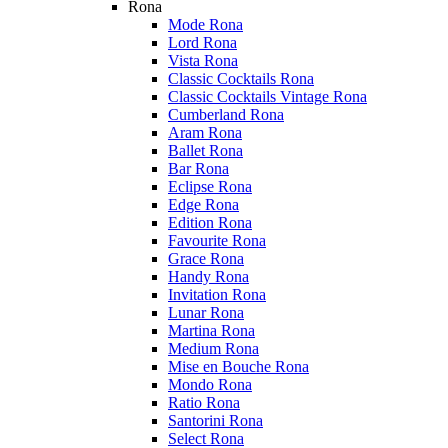
Rona
Mode Rona
Lord Rona
Vista Rona
Classic Cocktails Rona
Classic Cocktails Vintage Rona
Cumberland Rona
Aram Rona
Ballet Rona
Bar Rona
Eclipse Rona
Edge Rona
Edition Rona
Favourite Rona
Grace Rona
Handy Rona
Invitation Rona
Lunar Rona
Martina Rona
Medium Rona
Mise en Bouche Rona
Mondo Rona
Ratio Rona
Santorini Rona
Select Rona