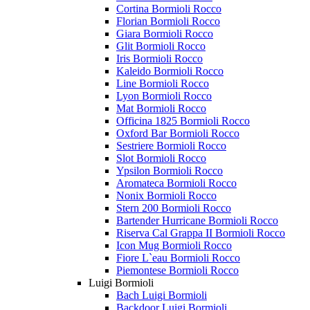
Cortina Bormioli Rocco
Florian Bormioli Rocco
Giara Bormioli Rocco
Glit Bormioli Rocco
Iris Bormioli Rocco
Kaleido Bormioli Rocco
Line Bormioli Rocco
Lyon Bormioli Rocco
Mat Bormioli Rocco
Officina 1825 Bormioli Rocco
Oxford Bar Bormioli Rocco
Sestriere Bormioli Rocco
Slot Bormioli Rocco
Ypsilon Bormioli Rocco
Aromateca Bormioli Rocco
Nonix Bormioli Rocco
Stern 200 Bormioli Rocco
Bartender Hurricane Bormioli Rocco
Riserva Cal Grappa II Bormioli Rocco
Icon Mug Bormioli Rocco
Fiore L`eau Bormioli Rocco
Piemontese Bormioli Rocco
Luigi Bormioli
Bach Luigi Bormioli
Backdoor Luigi Bormioli