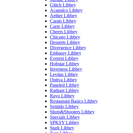
Glitch Libbey
Acapulco Libbey
Aether Libbey
Carats Libbey
Carre Libbey
Cheers Libbey
Chicago Libbey
Desserts Libbey
Divergence Libbey
Embassy Libbey
Everest Libbey
Hobstar Libbey
Inverness Libbey
Levitas Libbey
Optiva Libbey
Paneled Libbey
Radiant Libbey
Rayo Libbey
Restaurant Basics Libbey
Sentido Libbey
Shots&Shooters Libbey
Specials Libbey
SPKSY Libbey
Stark Libbey