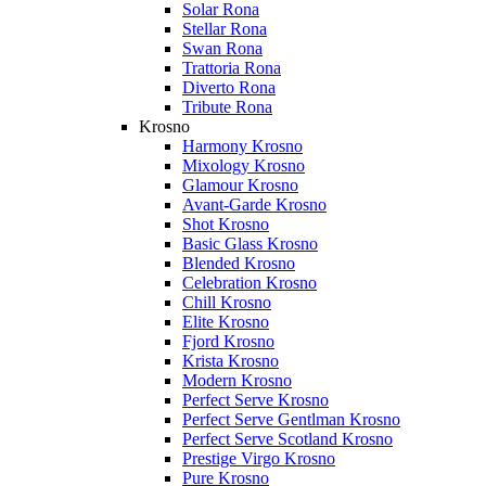
Solar Rona
Stellar Rona
Swan Rona
Trattoria Rona
Diverto Rona
Tribute Rona
Krosno
Harmony Krosno
Mixology Krosno
Glamour Krosno
Avant-Garde Krosno
Shot Krosno
Basic Glass Krosno
Blended Krosno
Celebration Krosno
Chill Krosno
Elite Krosno
Fjord Krosno
Krista Krosno
Modern Krosno
Perfect Serve Krosno
Perfect Serve Gentlman Krosno
Perfect Serve Scotland Krosno
Prestige Virgo Krosno
Pure Krosno