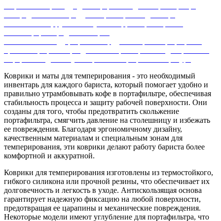
Кофемашины
Посуда для кофе
Чашки для эспрессо
Кофе
Распределители кофе
Дрипперы воронки для кофе
Вспениватель, ручной капучинатор
Наборы барного
инвентаря
Распродажа товаров
Стеклянная посуда
Барное оборудование
Темперы
Барные
органайзеры
Питчеры для молока
Измерение и дозирование
кофе
Чашки для капучино
Нок-Бокс
Барная литература
Коврики и маты для темперирования - это необходимый
инвентарь для каждого бариста, который помогает удобно и
правильно утрамбовывать кофе в портафильтре, обеспечивая
стабильность процесса и защиту рабочей поверхности. Они
созданы для того, чтобы предотвратить скольжение
портафильтра, смягчить давление на столешницу и избежать
ее повреждения. Благодаря эргономичному дизайну,
качественным материалам и специальным зонам для
темперирования, эти коврики делают работу бариста более
комфортной и аккуратной.
Коврики для темперирования изготовлены из термостойкого,
гибкого силикона или прочной резины, что обеспечивает их
долговечность и легкость в уходе. Антискользящая основа
гарантирует надежную фиксацию на любой поверхности,
предотвращая ее царапины и механические повреждения.
Некоторые модели имеют углубление для портафильтра, что