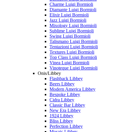
Charme Luigi Bormioli
Diamante Luigi Bormioli
Elixir Luigi Bormioli
Jazz Luigi Bormioli
Mixology Luigi Bormioli
Sublime Luigi Bormioli
Swing Luigi Bormioli
Talismano Luigi Bormioli
Tentazioni Luigi Bormioli
Textures Luigi Bormioli
Top Class Luigi Bormioli
Vinea Luigi Bormioli
Vinoteque Luigi Bormioli
Onis/Libbey
Flashback Libbey
Beers Libbey
Modern America Libbey
Bespoke Libbey
Cidra Libbey
Classic Bar Libbey
New Era Libbey
1924 Libbey
Bliss Libbey
Perfection Libbey
Mosaic Libbey