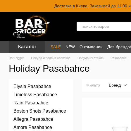
Перейти к основному контенту
Доставка в Киеве. Заказывай до 11:00
Каталог
SALE
NEW
О компании
Для брендо
BarTrigger
Посуда и подача напитков
Посуда из стекла
Pasabahce
Holiday Pasabahce
Фильтр
Бренд
Elysia Pasabahce
Timeless Pasabahce
Rain Pasabahce
Boston Shots Pasabahce
Allegra Pasabahce
Amore Pasabahce