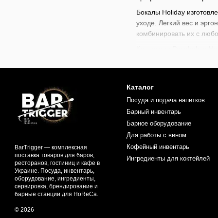
Бокалы Holiday изготовл
уходе. Легкий вес и эр
комбинировать их с любой
Коллекция Pasabahce Hol
ежедневного использова
своей способностью соче
Бокалы Holiday идеально
Каталог
приятную атмосферу как 
Посуда и подача напитков
коллекция станет практи
Барный инвентарь
В нашем магазине доступ
Барное оборудование
коктейлей
,
наборов для 
Для работы с вином
создания непревзойденны
Кофейный инвентарь
BarTrigger — комплексная
поставка товаров для баров,
Ингредиенты для коктейлей
ресторанов, гостиниц и кафе в
Украине. Посуда, инвентарь,
оборудование, ингредиенты,
сервировка, брендирование и
барные станции для HoReCa.
© 2026