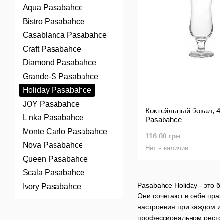
Aqua Pasabahce
Bistro Pasabahce
Casablanca Pasabahce
Craft Pasabahce
Diamond Pasabahce
Grande-S Pasabahce
Holiday Pasabahce
JOY Pasabahce
Коктейльный бокал, 47
Linka Pasabahce
Pasabahce
Monte Carlo Pasabahce
116.00 грн
Nova Pasabahce
Нет в наличии
Queen Pasabahce
Scala Pasabahce
Pasabahce Holiday - это 
Ivory Pasabahce
Они сочетают в себе пра
настроения при каждом и
профессиональном ресто