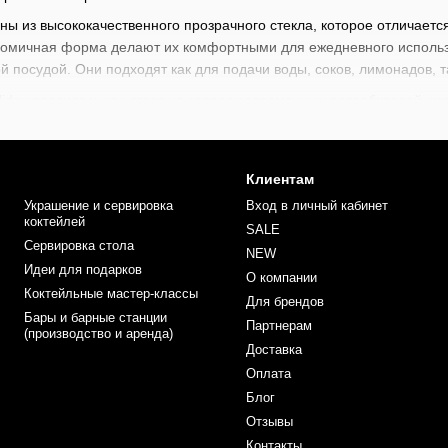
ены из высококачественного прозрачного стекла, которое отличаетс
гономичная форма делают их комфортными для ежедневного использ
 посудой. Они подходят как для подачи воды, соков, лимонадов, та
iday появилась как ответ на запрос современных потребителей, к
ния. Она была создана известным турецким брендом Pasabahce, и
тать традиции и инновации. Holiday стала воплощением идеи «прос
 подходят для ежедневного использования дома, в кафе или рестор
Клиентам
для семейных завтраков, так и для дружеских вечеринок или празд
Украшение и сервировка
Вход в личный кабинет
чным решением для тех, кто ценит баланс между удобством и эстет
коктейлей
SALE
Сервировка стола
ен широкий выбор барного инвентаря, начиная от стрейнеров, джи
NEW
Идеи для подарков
барменов
и
барной литературы
. Каждый найдет здесь что-то для с
О компании
х коктейлей. Прокачивайте ваши профессиональные навыки вместе
Коктейльные мастер-классы
Для брендов
Бары и барные станции
Партнерам
(производство и аренда)
Доставка
Оплата
Блог
Отзывы
Контакты