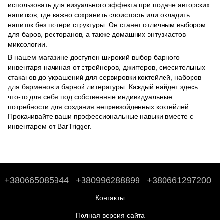
использовать для визуального эффекта при подаче авторских
напитков, где важно сохранить слоистость или охладить
напиток без потери структуры. Он станет отличным выбором
для баров, ресторанов, а также домашних энтузиастов
миксологии.
В нашем магазине доступен широкий выбор барного
инвентаря начиная от стрейнеров, джиггеров, смесительных
стаканов до
украшений для сервировки коктейлей
,
наборов
для барменов
и
барной литературы
. Каждый найдет здесь
что-то для себя под собственные индивидуальные
потребности для создания непревзойденных коктейлей.
Прокачивайте ваши профессиональные навыки вместе с
инвентарем от BarTrigger.
+380665085944
+380996288899
+380661297200
Контакты
Полная версия сайта