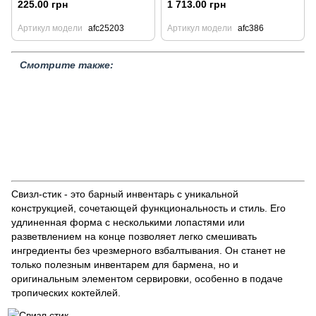
225.00 грн
1 713.00 грн
Артикул модели
afc25203
Артикул модели
afc386
Смотрите также:
Барные ложки BarTrigger
Ложки Капля
Ложки Вилка
Барные
ложки с мадлером
Ложки Лепесток
Свизл стики
Барные ложки
BarFly
Наборы для миксологии
Распродажа товаров
Стеклянная посуда
Барное оборудование
Джигеры
Барные
органайзеры
Шейкеры для коктейлей
Барные ложки Urban Bar
Барные ложки Pina Barware
Барные ложки Bottesi
Барные
ложки Birdy
Свизл-стик - это барный инвентарь с уникальной
конструкцией, сочетающей функциональность и стиль. Его
удлиненная форма с несколькими лопастями или
разветвлением на конце позволяет легко смешивать
ингредиенты без чрезмерного взбалтывания. Он станет не
только полезным инвентарем для бармена, но и
оригинальным элементом сервировки, особенно в подаче
тропических коктейлей.