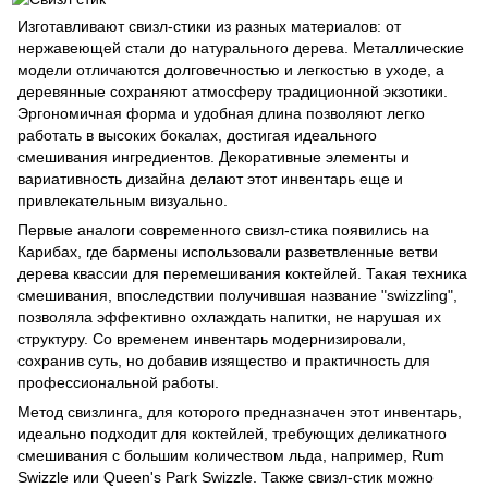
Изготавливают свизл-стики из разных материалов: от
нержавеющей стали до натурального дерева. Металлические
модели отличаются долговечностью и легкостью в уходе, а
деревянные сохраняют атмосферу традиционной экзотики.
Эргономичная форма и удобная длина позволяют легко
работать в высоких бокалах, достигая идеального
смешивания ингредиентов. Декоративные элементы и
вариативность дизайна делают этот инвентарь еще и
привлекательным визуально.
Первые аналоги современного свизл-стика появились на
Карибах, где бармены использовали разветвленные ветви
дерева квассии для перемешивания коктейлей. Такая техника
смешивания, впоследствии получившая название "swizzling",
позволяла эффективно охлаждать напитки, не нарушая их
структуру. Со временем инвентарь модернизировали,
сохранив суть, но добавив изящество и практичность для
профессиональной работы.
Метод свизлинга, для которого предназначен этот инвентарь,
идеально подходит для коктейлей, требующих деликатного
смешивания с большим количеством льда, например, Rum
Swizzle или Queen's Park Swizzle. Также свизл-стик можно