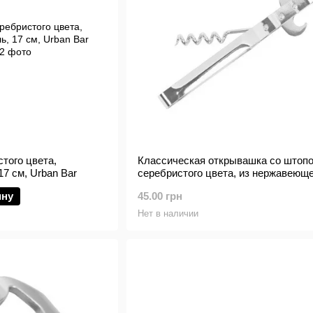
того цвета,
Классическая открывашка со штопо
7 см, Urban Bar
серебристого цвета, из нержавеющ
стали, 15 см, BarTrigger
ину
45.00 грн
Нет в наличии