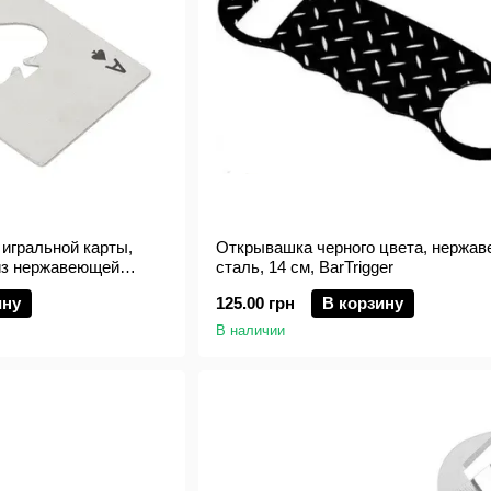
игральной карты,
Открывашка черного цвета, нержа
 из нержавеющей
сталь, 14 см, BarTrigger
ger
ину
125.00 грн
В корзину
В наличии