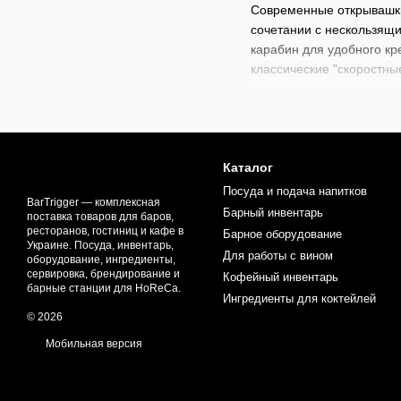
Современные открывашки
сочетании с нескользящ
карабин для удобного кр
классические "скоростны
Первую открывашку запат
инвентарем в быту и сфе
которые стали символом
Используются для открыв
Каталог
ресторанах, кафе, на фе
Посуда и подача напитков
стильным подарком или 
BarTrigger — комплексная
Барный инвентарь
поставка товаров для баров,
В нашем магазине доступ
ресторанов, гостиниц и кафе в
Барное оборудование
Украине. Посуда, инвентарь,
и
мешков и фальтров (Su
Для работы с вином
оборудование, ингредиенты,
коктейлей. Прокачивайте
сервировка, брендирование и
Кофейный инвентарь
барные станции для HoReCa.
Ингредиенты для коктейлей
© 2026
Мобильная версия