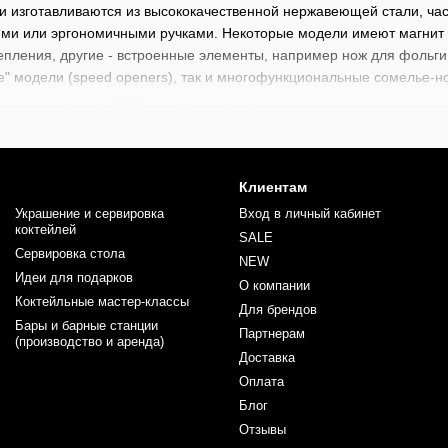
 изготавливаются из высококачественной нержавеющей стали, час
ими или эргономичными ручками. Некоторые модели имеют магнит
епления, другие - встроенные элементы, например нож для фольги 
е" модели (speed openers), так и многофункциональные сомелье-н
ентовали еще в 1892 году - почти одновременно с появлением са
ре гостеприимства. С развитием барной культуры появились десятк
 стиля и профессионального уровня бармена.
ания бутылок с пивом, сидром, газированными напитками или кокт
Клиентам
стивалях или дома. Многофункциональные открывашки также идеал
Украшение и сервировка
Вход в личный кабинет
атрибутом персонализированного обслуживания.
коктейлей
SALE
Сервировка стола
ен широкий выбор барного инвентаря начиная от стрейнеров, джи
NEW
Идеи для подарков
perBag)
. Каждый найдет здесь что-то для себя под собственные 
О компании
 ваши профессиональные навыки вместе с инвентарем от BarTrigge
Коктейльные мастер-классы
Для брендов
Бары и барные станции
Партнерам
(производство и аренда)
Доставка
Оплата
Блог
Отзывы