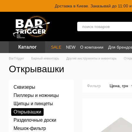
Перейти к основному контенту
Доставка в Киеве. Заказывай до 11:00
Каталог
SALE
NEW
О компании
Для брендо
BarTrigger
Барный инвентарь
Другие инструменты и инвентарь
Откр
Открывашки
Фильтр
Цена, грн
Сквизеры
Пиллеры и ножницы
Щипцы и пинцеты
Открывашки
Разделочные доски
Мешок-фильтр