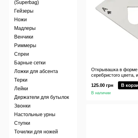
(Superbag)
Гейзеры
Ножи
Мадлеры
Венчики
Риммеры
Спреи
Барные сетки
Открывашка в форме 
Ложки для абсента
серебристого цвета,
Терки
стали, 8,5 см, BarTrig
125.00 грн
В корз
Лейки
В наличии
Держатели для бутылок
Звонки
Настольные урны
Ступки
Точилки для ножей