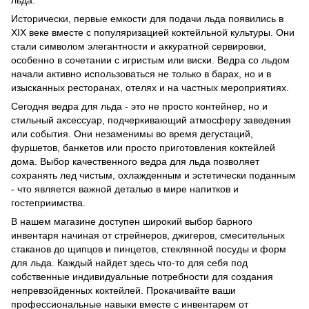
льда.
Исторически, первые емкости для подачи льда появились в
XIX веке вместе с популяризацией коктейльной культуры. Они
стали символом элегантности и аккуратной сервировки,
особенно в сочетании с игристым или виски. Ведра со льдом
начали активно использоваться не только в барах, но и в
изысканных ресторанах, отелях и на частных мероприятиях.
Сегодня ведра для льда - это не просто контейнер, но и
стильный аксессуар, подчеркивающий атмосферу заведения
или события. Они незаменимы во время дегустаций,
фуршетов, банкетов или просто приготовления коктейлей
дома. Выбор качественного ведра для льда позволяет
сохранять лед чистым, охлажденным и эстетически поданным
- что является важной деталью в мире напитков и
гостеприимства.
В нашем магазине доступен широкий выбор барного
инвентаря начиная от стрейнеров, джигеров, смесительных
стаканов до
щипцов и пинцетов
,
стеклянной посуды
и
форм
для льда
. Каждый найдет здесь что-то для себя под
собственные индивидуальные потребности для создания
непревзойденных коктейлей. Прокачивайте ваши
профессиональные навыки вместе с инвентарем от