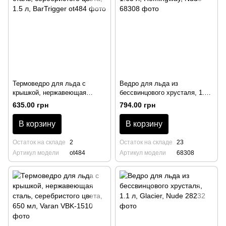
Термоведро для льда с
Ведро для льда из
крышкой, нержавеющая
бессвинцового хрусталя, 1.65
сталь, серебристого цвета,
л, Hemingway, Nude
635.00 грн
794.00 грн
1.5 л, BarTrigger
В корзину
В корзину
Остаток на складе
2
Остаток на складе
23
Артикул модели
ot484
Артикул модели
68308