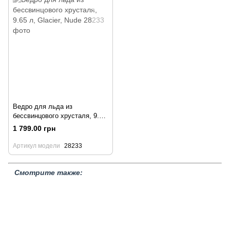
Ведро для льда из
бессвинцового хрусталя, 9.65
л, Glacier, Nude
1 799.00 грн
Артикул модели
28233
Смотрите также:
Измельчитель льда
Формы для льда
Ножи для обработки льда
Клише-штампы для льда
Молотки для обработки льда
Пики
Лопатки для льда
Наборы для миксологии
Распродажа
товаров
Стеклянная посуда
Барное оборудование
Джигеры
Барные