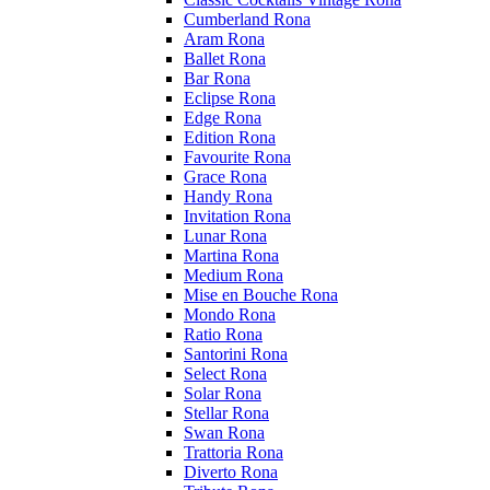
Cumberland Rona
Aram Rona
Ballet Rona
Bar Rona
Eclipse Rona
Edge Rona
Edition Rona
Favourite Rona
Grace Rona
Handy Rona
Invitation Rona
Lunar Rona
Martina Rona
Medium Rona
Mise en Bouche Rona
Mondo Rona
Ratio Rona
Santorini Rona
Select Rona
Solar Rona
Stellar Rona
Swan Rona
Trattoria Rona
Diverto Rona