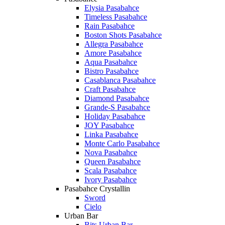
Elysia Pasabahce
Timeless Pasabahce
Rain Pasabahce
Boston Shots Pasabahce
Allegra Pasabahce
Amore Pasabahce
Aqua Pasabahce
Bistro Pasabahce
Casablanca Pasabahce
Craft Pasabahce
Diamond Pasabahce
Grande-S Pasabahce
Holiday Pasabahce
JOY Pasabahce
Linka Pasabahce
Monte Carlo Pasabahce
Nova Pasabahce
Queen Pasabahce
Scala Pasabahce
Ivory Pasabahce
Pasabahce Crystallin
Sword
Cielo
Urban Bar
Bits Urban Bar