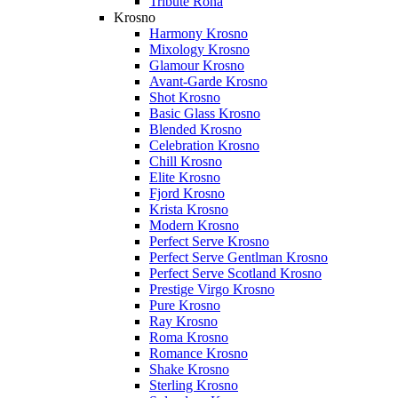
Tribute Rona
Krosno
Harmony Krosno
Mixology Krosno
Glamour Krosno
Avant-Garde Krosno
Shot Krosno
Basic Glass Krosno
Blended Krosno
Celebration Krosno
Chill Krosno
Elite Krosno
Fjord Krosno
Krista Krosno
Modern Krosno
Perfect Serve Krosno
Perfect Serve Gentlman Krosno
Perfect Serve Scotland Krosno
Prestige Virgo Krosno
Pure Krosno
Ray Krosno
Roma Krosno
Romance Krosno
Shake Krosno
Sterling Krosno