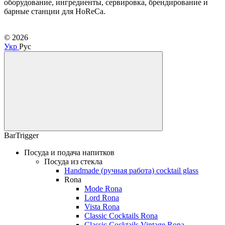
оборудование, ингредиенты, сервировка, брендирование и
барные станции для HoReCa.
© 2026
Укр
Рус
BarTrigger
Посуда и подача напитков
Посуда из стекла
Handmade (ручная работа) cocktail glass
Rona
Mode Rona
Lord Rona
Vista Rona
Classic Cocktails Rona
Classic Cocktails Vintage Rona