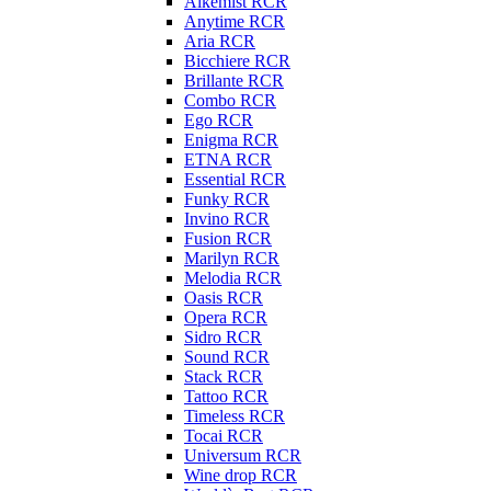
Alkemist RCR
Anytime RCR
Aria RCR
Bicchiere RCR
Brillante RCR
Combo RCR
Ego RCR
Enigma RCR
ETNA RCR
Essential RCR
Funky RCR
Invino RCR
Fusion RCR
Marilyn RCR
Melodia RCR
Oasis RCR
Opera RCR
Sidro RCR
Sound RCR
Stack RCR
Tattoo RCR
Timeless RCR
Tocai RCR
Universum RCR
Wine drop RCR