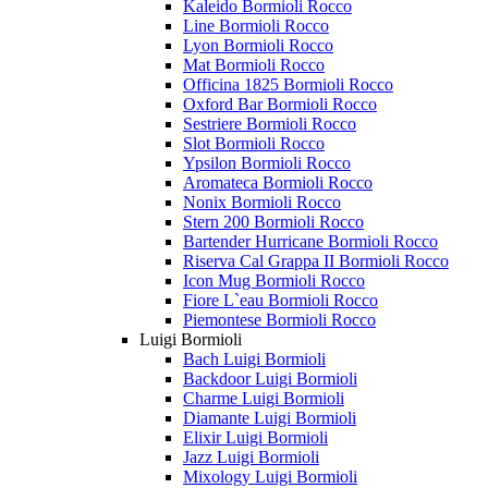
Kaleido Bormioli Rocco
Line Bormioli Rocco
Lyon Bormioli Rocco
Mat Bormioli Rocco
Officina 1825 Bormioli Rocco
Oxford Bar Bormioli Rocco
Sestriere Bormioli Rocco
Slot Bormioli Rocco
Ypsilon Bormioli Rocco
Aromateca Bormioli Rocco
Nonix Bormioli Rocco
Stern 200 Bormioli Rocco
Bartender Hurricane Bormioli Rocco
Riserva Cal Grappa II Bormioli Rocco
Icon Mug Bormioli Rocco
Fiore L`eau Bormioli Rocco
Piemontese Bormioli Rocco
Luigi Bormioli
Bach Luigi Bormioli
Backdoor Luigi Bormioli
Charme Luigi Bormioli
Diamante Luigi Bormioli
Elixir Luigi Bormioli
Jazz Luigi Bormioli
Mixology Luigi Bormioli