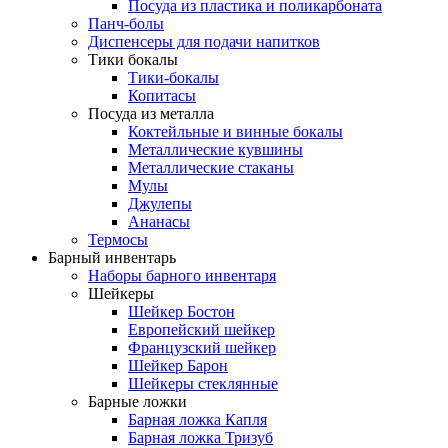
Посуда из пластика и поликарбоната
Панч-болы
Диспенсеры для подачи напитков
Тики бокалы
Тики-бокалы
Копитасы
Посуда из металла
Коктейльные и винные бокалы
Металлические кувшины
Металлические стаканы
Мулы
Джулепы
Ананасы
Термосы
Барный инвентарь
Наборы барного инвентаря
Шейкеры
Шейкер Бостон
Европейский шейкер
Французский шейкер
Шейкер Барон
Шейкеры стеклянные
Барные ложки
Барная ложка Капля
Барная ложка Тризуб