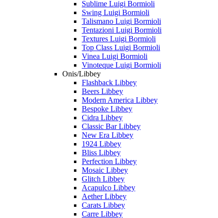
Sublime Luigi Bormioli
Swing Luigi Bormioli
Talismano Luigi Bormioli
Tentazioni Luigi Bormioli
Textures Luigi Bormioli
Top Class Luigi Bormioli
Vinea Luigi Bormioli
Vinoteque Luigi Bormioli
Onis/Libbey
Flashback Libbey
Beers Libbey
Modern America Libbey
Bespoke Libbey
Cidra Libbey
Classic Bar Libbey
New Era Libbey
1924 Libbey
Bliss Libbey
Perfection Libbey
Mosaic Libbey
Glitch Libbey
Acapulco Libbey
Aether Libbey
Carats Libbey
Carre Libbey