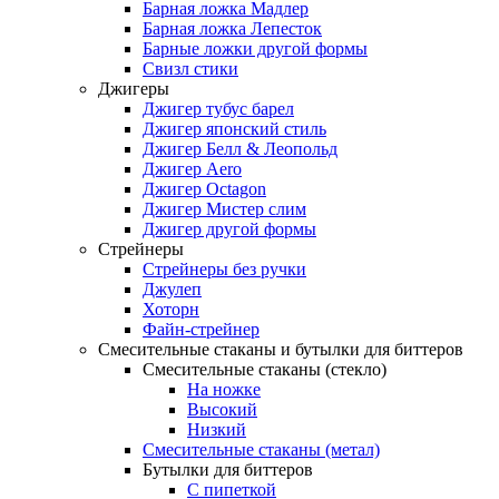
Барная ложка Мадлер
Барная ложка Лепесток
Барные ложки другой формы
Свизл стики
Джигеры
Джигер тубус барел
Джигер японский стиль
Джигер Белл & Леопольд
Джигер Aero
Джигер Octagon
Джигер Мистер слим
Джигер другой формы
Стрейнеры
Стрейнеры без ручки
Джулеп
Хоторн
Файн-стрейнер
Смесительные стаканы и бутылки для биттеров
Смесительные стаканы (стекло)
На ножке
Высокий
Низкий
Смесительные стаканы (метал)
Бутылки для биттеров
С пипеткой