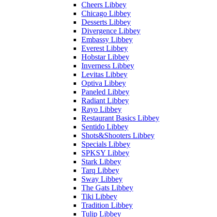
Cheers Libbey
Chicago Libbey
Desserts Libbey
Divergence Libbey
Embassy Libbey
Everest Libbey
Hobstar Libbey
Inverness Libbey
Levitas Libbey
Optiva Libbey
Paneled Libbey
Radiant Libbey
Rayo Libbey
Restaurant Basics Libbey
Sentido Libbey
Shots&Shooters Libbey
Specials Libbey
SPKSY Libbey
Stark Libbey
Tarq Libbey
Sway Libbey
The Gats Libbey
Tiki Libbey
Tradition Libbey
Tulip Libbey