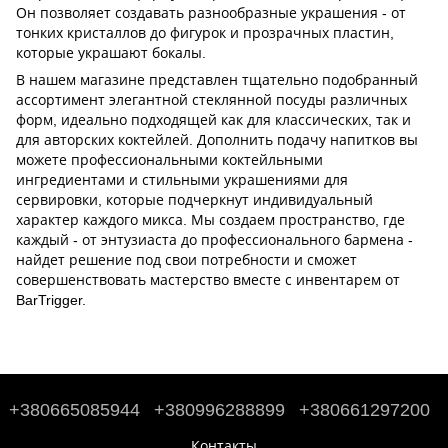
Он позволяет создавать разнообразные украшения - от
тонких кристаллов до фигурок и прозрачных пластин,
которые украшают бокалы.
В нашем магазине представлен тщательно подобранный
ассортимент элегантной
стеклянной посуды
различных
форм, идеально подходящей как для классических, так и
для авторских коктейлей. Дополнить подачу напитков вы
можете
профессиональными коктейльными
ингредиентами
и
стильными украшениями для
сервировки
, которые подчеркнут индивидуальный
характер каждого микса. Мы создаем пространство, где
каждый - от энтузиаста до профессионального бармена -
найдет решение под свои потребности и сможет
совершенствовать мастерство вместе с инвентарем от
BarTrigger.
+380665085944
+380996288899
+380661297200
Контакты