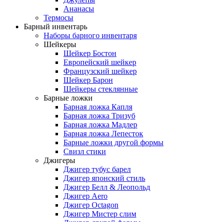
Ананасы
Термосы
Барный инвентарь
Наборы барного инвентаря
Шейкеры
Шейкер Бостон
Европейский шейкер
Французский шейкер
Шейкер Барон
Шейкеры стеклянные
Барные ложки
Барная ложка Капля
Барная ложка Тризуб
Барная ложка Мадлер
Барная ложка Лепесток
Барные ложки другой формы
Свизл стики
Джигеры
Джигер тубус барел
Джигер японский стиль
Джигер Белл & Леопольд
Джигер Aero
Джигер Octagon
Джигер Мистер слим