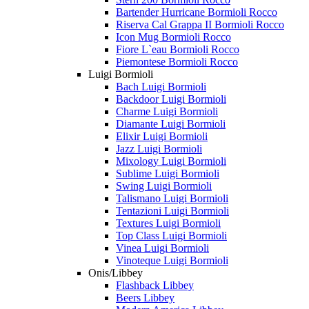
Bartender Hurricane Bormioli Rocco
Riserva Cal Grappa II Bormioli Rocco
Icon Mug Bormioli Rocco
Fiore L`eau Bormioli Rocco
Piemontese Bormioli Rocco
Luigi Bormioli
Bach Luigi Bormioli
Backdoor Luigi Bormioli
Charme Luigi Bormioli
Diamante Luigi Bormioli
Elixir Luigi Bormioli
Jazz Luigi Bormioli
Mixology Luigi Bormioli
Sublime Luigi Bormioli
Swing Luigi Bormioli
Talismano Luigi Bormioli
Tentazioni Luigi Bormioli
Textures Luigi Bormioli
Top Class Luigi Bormioli
Vinea Luigi Bormioli
Vinoteque Luigi Bormioli
Onis/Libbey
Flashback Libbey
Beers Libbey