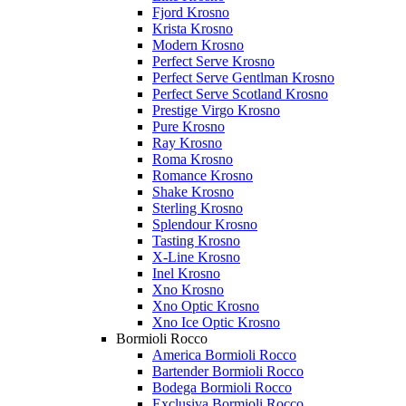
Fjord Krosno
Krista Krosno
Modern Krosno
Perfect Serve Krosno
Perfect Serve Gentlman Krosno
Perfect Serve Scotland Krosno
Prestige Virgo Krosno
Pure Krosno
Ray Krosno
Roma Krosno
Romance Krosno
Shake Krosno
Sterling Krosno
Splendour Krosno
Tasting Krosno
X-Line Krosno
Inel Krosno
Xno Krosno
Xno Optic Krosno
Xno Ice Optic Krosno
Bormioli Rocco
America Bormioli Rocco
Bartender Bormioli Rocco
Bodega Bormioli Rocco
Exclusiva Bormioli Rocco