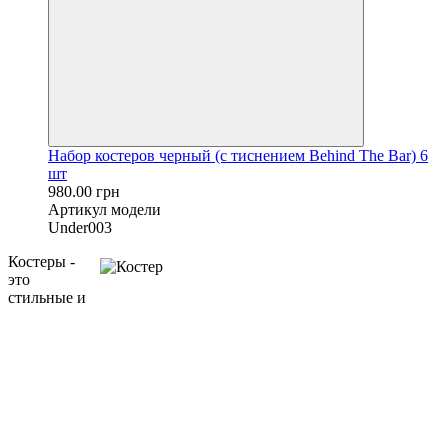
Набор костеров черный (с тиснением Behind The Bar) 6
шт
980.00 грн
Артикул модели
Under003
Костеры -
это
стильные и