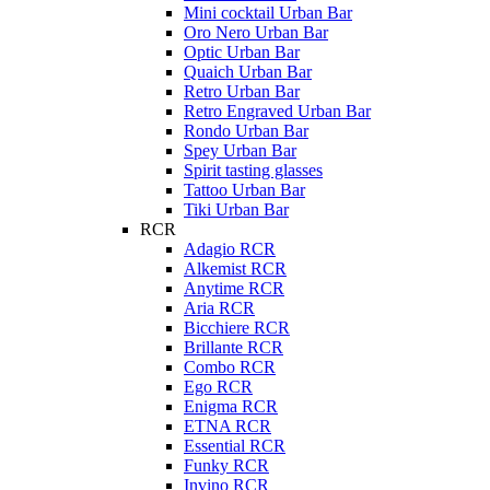
Mini cocktail Urban Bar
Oro Nero Urban Bar
Optic Urban Bar
Quaich Urban Bar
Retro Urban Bar
Retro Engraved Urban Bar
Rondo Urban Bar
Spey Urban Bar
Spirit tasting glasses
Tattoo Urban Bar
Tiki Urban Bar
RCR
Adagio RCR
Alkemist RCR
Anytime RCR
Aria RCR
Bicchiere RCR
Brillante RCR
Combo RCR
Ego RCR
Enigma RCR
ETNA RCR
Essential RCR
Funky RCR
Invino RCR