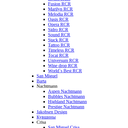
Fusion RCR
Marilyn RCR
Melodia RCR
Oasis RCR
Opera RCR
Sidro RCR
Sound RCR
Stack RCR
Tattoo RCR
Timeless RCR
Tocai RCR
Universum RCR
Wine drop RCR
World`s Best RCR
San Miguel
Barta
Nachtmann
Aspen Nachtmann
Bubbles Nachtmann
Highland Nachtmann
Prestige Nachtmann
Jakobsen Design
Кувшины
Crisa
San Miguel Crisa