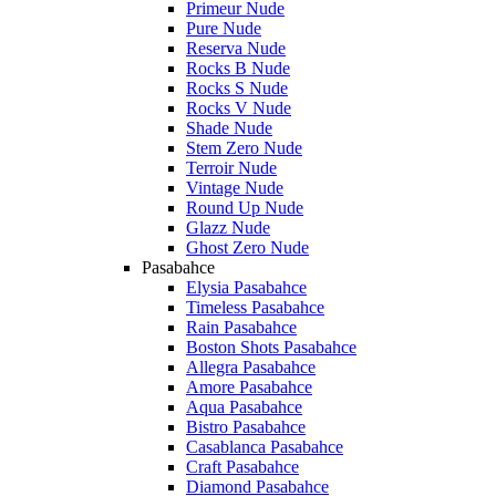
Primeur Nude
Pure Nude
Reserva Nude
Rocks B Nude
Rocks S Nude
Rocks V Nude
Shade Nude
Stem Zero Nude
Terroir Nude
Vintage Nude
Round Up Nude
Glazz Nude
Ghost Zero Nude
Pasabahce
Elysia Pasabahce
Timeless Pasabahce
Rain Pasabahce
Boston Shots Pasabahce
Allegra Pasabahce
Amore Pasabahce
Aqua Pasabahce
Bistro Pasabahce
Casablanca Pasabahce
Craft Pasabahce
Diamond Pasabahce