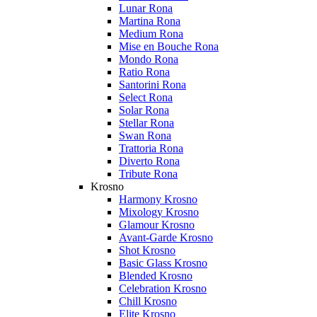
Lunar Rona
Martina Rona
Medium Rona
Mise en Bouche Rona
Mondo Rona
Ratio Rona
Santorini Rona
Select Rona
Solar Rona
Stellar Rona
Swan Rona
Trattoria Rona
Diverto Rona
Tribute Rona
Krosno
Harmony Krosno
Mixology Krosno
Glamour Krosno
Avant-Garde Krosno
Shot Krosno
Basic Glass Krosno
Blended Krosno
Celebration Krosno
Chill Krosno
Elite Krosno