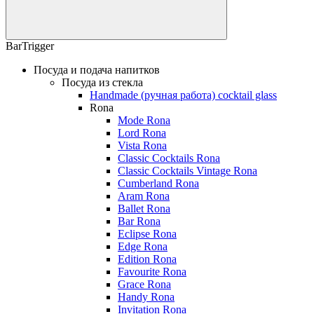
BarTrigger
Посуда и подача напитков
Посуда из стекла
Handmade (ручная работа) cocktail glass
Rona
Mode Rona
Lord Rona
Vista Rona
Classic Cocktails Rona
Classic Cocktails Vintage Rona
Cumberland Rona
Aram Rona
Ballet Rona
Bar Rona
Eclipse Rona
Edge Rona
Edition Rona
Favourite Rona
Grace Rona
Handy Rona
Invitation Rona