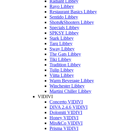
Radiant Libbey
Rayo Libbey
Restaurant Basics Libbey
Sentido Libbey
Shots&Shooters Libbey
Specials Libbey
SPKSY Libbey
Stark Libbey
Tarq Libbey
Sway Libbey
The Gats Libbey
Tiki Libbey
Tradition Libbey
Tulip Libbey
Viitta Libbey
Warm Beverage Libbey
Winchester Libbey
Martini Chiller Libbey
VIDIVI
Concerto VIDIVI
DIVA 2.4.6 VIDIVI
Dolomiti VIDIVI
Honey VIDIVI
Mix&Co VIDIVI
Prisma VIDIVI