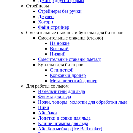
Джигер другой формы
Стрейнеры
Стрейнеры без ручки
Джулеп
Хоторн
Файн-стрейнер
Смесительные стаканы и бутылки для биттеров
Смесительные стаканы (стекло)
На ножке
Высокий
Низкий
Смесительные стаканы (метал)
Бутылки для биттеров
С пипеткой
Корковый дропер
Металлический дропер
Для работы со льдом
Измельчители для льда
Формы для льда
Ножи, топоры, молотки для обработки льда
Пики
Айс баки
Лопатки и совки для льда
Клише-штампы для льда
Айс Бол мейкер (Ice Ball maker)