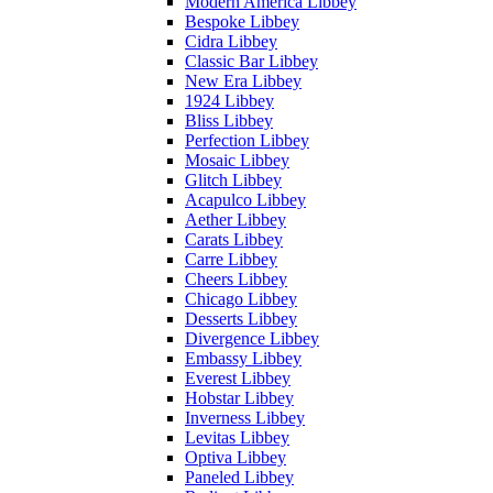
Modern America Libbey
Bespoke Libbey
Cidra Libbey
Classic Bar Libbey
New Era Libbey
1924 Libbey
Bliss Libbey
Perfection Libbey
Mosaic Libbey
Glitch Libbey
Acapulco Libbey
Aether Libbey
Carats Libbey
Carre Libbey
Cheers Libbey
Chicago Libbey
Desserts Libbey
Divergence Libbey
Embassy Libbey
Everest Libbey
Hobstar Libbey
Inverness Libbey
Levitas Libbey
Optiva Libbey
Paneled Libbey