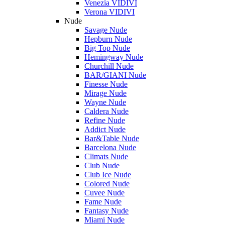
Venezia VIDIVI
Verona VIDIVI
Nude
Savage Nude
Hepburn Nude
Big Top Nude
Hemingway Nude
Churchill Nude
BAR/GIANI Nude
Finesse Nude
Mirage Nude
Wayne Nude
Caldera Nude
Refine Nude
Addict Nude
Bar&Table Nude
Barcelona Nude
Climats Nude
Club Nude
Club Ice Nude
Colored Nude
Cuvee Nude
Fame Nude
Fantasy Nude
Miami Nude