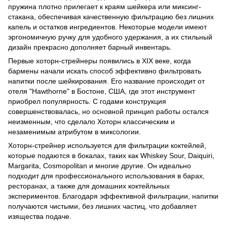
пружина плотно прилегает к краям шейкера или миксинг-
стакана, обеспечивая качественную фильтрацию без лишних
капель и остатков ингредиентов. Некоторые модели имеют
эргономичную ручку для удобного удержания, а их стильный
дизайн прекрасно дополняет барный инвентарь.
Первые хоторн-стрейнеры появились в XIX веке, когда
бармены начали искать способ эффективно фильтровать
напитки после шейкирования. Его название происходит от
отеля "Hawthorne" в Бостоне, США, где этот инструмент
приобрел популярность. С годами конструкция
совершенствовалась, но основной принцип работы остался
неизменным, что сделало Хоторн классическим и
незаменимым атрибутом в миксологии.
Хоторн-стрейнер используется для фильтрации коктейлей,
которые подаются в бокалах, таких как Whiskey Sour, Daiquiri,
Margarita, Cosmopolitan и многие другие. Он идеально
подходит для профессионального использования в барах,
ресторанах, а также для домашних коктейльных
экспериментов. Благодаря эффективной фильтрации, напитки
получаются чистыми, без лишних частиц, что добавляет
изящества подаче.