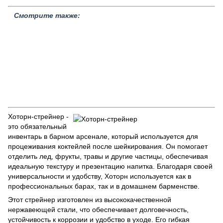
Смотрите также:
Стрейнеры без ручки
Джулеп стрейнер
Хавторн стрейнер
Файн стрейнер
Стрейнеры Urban Bar
Стрейнеры BarFly
Стрейнеры Bottesi
Наборы для миксологии
Распродажа
товаров
Стеклянная посуда
Барное оборудование
Джигеры
Барные
органайзеры
Шейкеры для коктейлей
Спрей для коктейлей
Пистолеты для коктейлей
Стрейнеры Yukiwa
Пена для
коктейля
Хоторн-стрейнер -
это обязательный
инвентарь в барном арсенале, который используется для
процеживания коктейлей после шейкирования. Он помогает
отделить лед, фрукты, травы и другие частицы, обеспечивая
идеальную текстуру и презентацию напитка. Благодаря своей
универсальности и удобству, Хоторн используется как в
профессиональных барах, так и в домашнем барменстве.
Этот стрейнер изготовлен из высококачественной
нержавеющей стали, что обеспечивает долговечность,
устойчивость к коррозии и удобство в уходе. Его гибкая