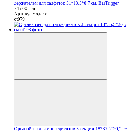
держателем для салфеток 31*13.3*8.7 см, BarTrigger
745.00 грн
Артикул модели
ot079
Органайзер для ингредиентов 3 секции 18*35,5*26,5 см