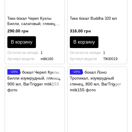
Тики бокал Череп Куклы
Тики бокал Buddha 320 мл
Билли, салатовый, глянец,
900 мл, BarTrigger
290.00 грн
316.00 грн
В корзину
В корзину
Остаток на складе
1
Остаток на складе
1
Артикул модели
mtik160
Артикул модели
TIKI0019
−25%
−25%