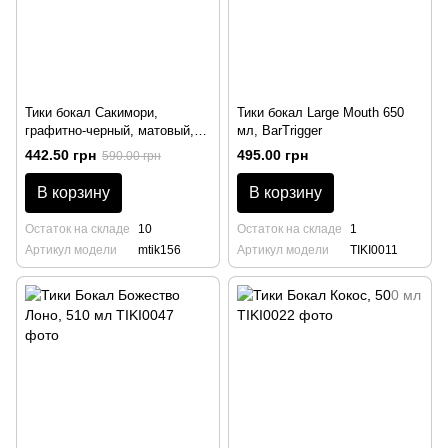
Тики бокал Сакимори,
Тики бокал Large Mouth 650
графитно-черный, матовый,
мл, BarTrigger
585 мл, BarTrigger
442.50 грн
495.00 грн
590.00 грн
В корзину
В корзину
Остаток на складе
10
Остаток на складе
1
Артикул модели
mtik156
Артикул модели
TIKI0011