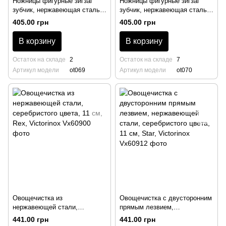
Ножницы фигурные зигзаг
Ножницы фигурные зигзаг
зубчик, нержавеющая сталь,
зубчик, нержавеющая сталь,
пластиковая ручка, диаметр
пластиковая ручка, диаметр
405.00 грн
405.00 грн
зубца 3 мм, BarTrigger
зубца 2 мм, BarTrigger
В корзину
В корзину
Остаток на складе
2
Остаток на складе
7
Артикул модели
ot069
Артикул модели
ot070
Овощечистка из
Овощечистка с двусторонним
нержавеющей стали,
прямым лезвием,
серебристого цвета, 11 см,
нержавеющей стали,
441.00 грн
441.00 грн
Rex, Victorinox
серебристого цвета, 11 см,