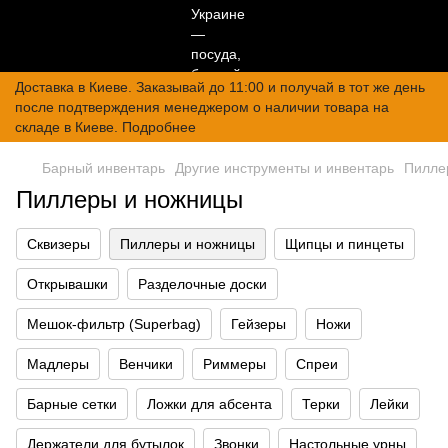
Доставка в Киеве. Заказывай до 11:00 и получай в тот же день
после подтверждения менеджером о наличии товара на
складе в Киеве. Подробнее
Барный инвентарь
Другие инструменты и инвентарь
Пилле
Пиллеры и ножницы
Сквизеры
Пиллеры и ножницы
Щипцы и пинцеты
Открывашки
Разделочные доски
Мешок-фильтр (Superbag)
Гейзеры
Ножи
Мадлеры
Венчики
Риммеры
Спреи
Барные сетки
Ложки для абсента
Терки
Лейки
Держатели для бутылок
Звонки
Настольные урны