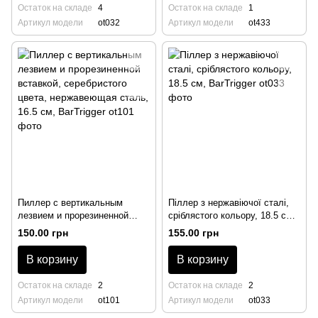
Остаток на складе
4
Остаток на складе
1
Артикул модели
ot032
Артикул модели
ot433
Пиллер с вертикальным
Піллер з нержавіючої сталі,
лезвием и прорезиненной
сріблястого кольору, 18.5 см,
вставкой, серебристого цвета,
BarTrigger
150.00 грн
155.00 грн
нержавеющая сталь, 16.5 см,
BarTrigger
В корзину
В корзину
Остаток на складе
2
Остаток на складе
2
Артикул модели
ot101
Артикул модели
ot033