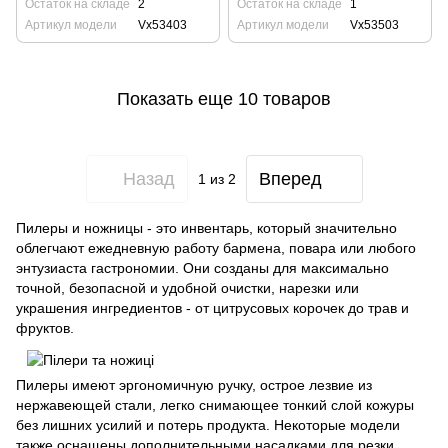
Остаток на складе
2
Остаток на складе
1
Артикул модели
Vx53403
Артикул модели
Vx53503
Показать еще 10 товаров
Назад
Вперед
1
из 2
Пилеры и ножницы - это инвентарь, который значительно
облегчают ежедневную работу бармена, повара или любого
энтузиаста гастрономии. Они созданы для максимально
точной, безопасной и удобной очистки, нарезки или
украшения ингредиентов - от цитрусовых корочек до трав и
фруктов.
Пилеры имеют эргономичную ручку, острое лезвие из
нержавеющей стали, легко снимающее тонкий слой кожуры
без лишних усилий и потерь продукта. Некоторые модели
также оснащены дополнительными насадками для резки