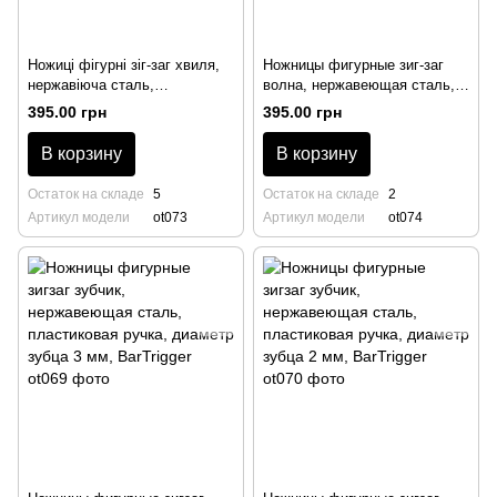
Ножиці фігурні зіг-заг хвиля,
Ножницы фигурные зиг-заг
нержавіюча сталь,
волна, нержавеющая сталь,
пластикова ручка, діаметр
пластиковая ручка, диаметр
395.00 грн
395.00 грн
зубця 2 мм, BarTrigger
зубца 3 мм, BarTrigger
В корзину
В корзину
Остаток на складе
5
Остаток на складе
2
Артикул модели
ot073
Артикул модели
ot074