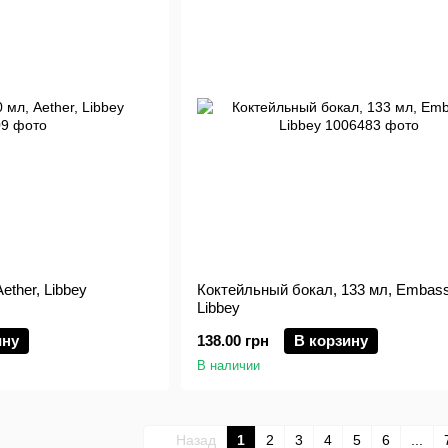
ether, Libbey
Коктейльный бокал, 133 мл, Embass
Libbey
ину
138.00 грн
В корзину
В наличии
Назад
1
2
3
4
5
6
...