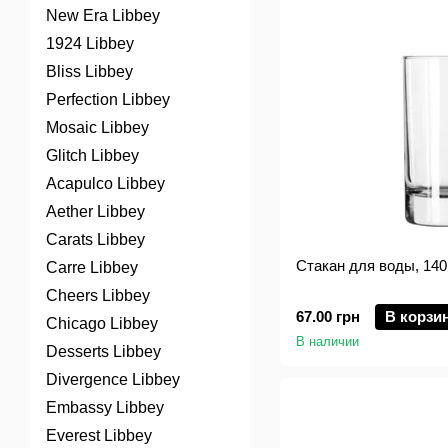
New Era Libbey
1924 Libbey
Bliss Libbey
Perfection Libbey
Mosaic Libbey
Glitch Libbey
Acapulco Libbey
Aether Libbey
Carats Libbey
Стакан для воды, 140 
Carre Libbey
Cheers Libbey
67.00 грн
В корзи
Chicago Libbey
В наличии
Desserts Libbey
Divergence Libbey
Embassy Libbey
Everest Libbey