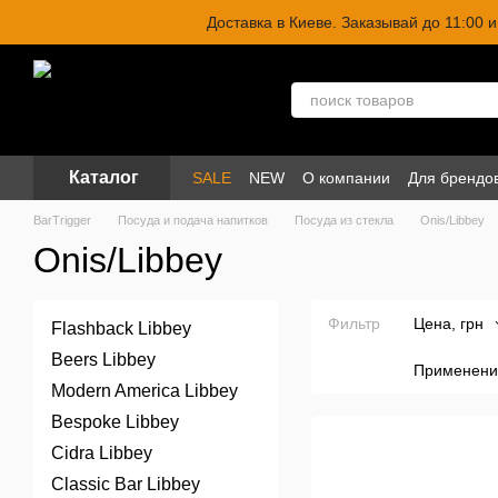
Перейти к основному контенту
Доставка в Киеве. Заказывай до 11:00
Каталог
SALE
NEW
О компании
Для брендо
BarTrigger
Посуда и подача напитков
Посуда из стекла
Onis/Libbey
Onis/Libbey
Фильтр
Цена, грн
Flashback Libbey
Beers Libbey
Применени
Modern America Libbey
Bespoke Libbey
Cidra Libbey
Classic Bar Libbey