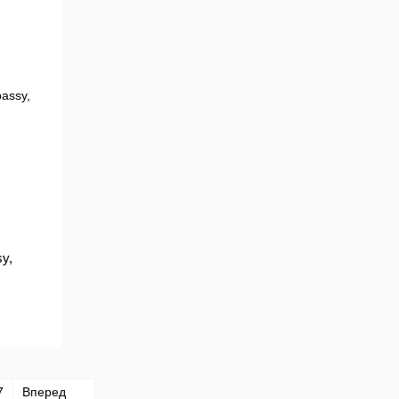
y,
7
Вперед