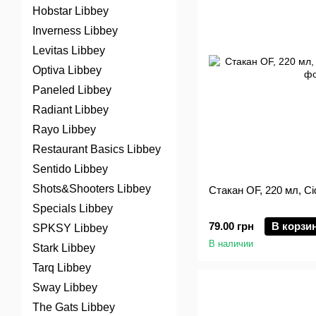
Hobstar Libbey
Inverness Libbey
Levitas Libbey
Optiva Libbey
Paneled Libbey
Radiant Libbey
Rayo Libbey
Restaurant Basics Libbey
Sentido Libbey
Shots&Shooters Libbey
Стакан OF, 220 мл, Cid
Specials Libbey
79.00 грн
В корзи
SPKSY Libbey
В наличии
Stark Libbey
Tarq Libbey
Sway Libbey
The Gats Libbey