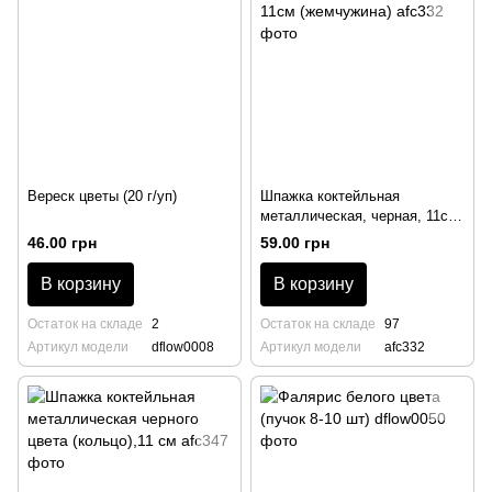
Вереск цветы (20 г/уп)
Шпажка коктейльная
металлическая, черная, 11см
(жемчужина)
46.00 грн
59.00 грн
В корзину
В корзину
Остаток на складе
2
Остаток на складе
97
Артикул модели
dflow0008
Артикул модели
afc332