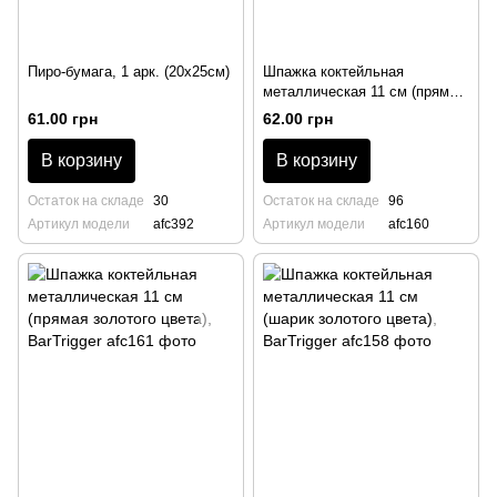
Пиро-бумага, 1 арк. (20х25см)
Шпажка коктейльная
металлическая 11 см (прямая
медного цвета), BarTrigger
61.00 грн
62.00 грн
В корзину
В корзину
Остаток на складе
30
Остаток на складе
96
Артикул модели
afc392
Артикул модели
afc160