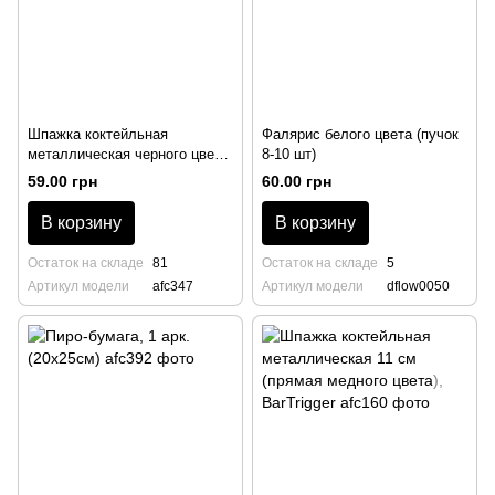
Шпажка коктейльная
Фалярис белого цвета (пучок
металлическая черного цвета
8-10 шт)
(кольцо),11 см
59.00 грн
60.00 грн
В корзину
В корзину
Остаток на складе
81
Остаток на складе
5
Артикул модели
afc347
Артикул модели
dflow0050