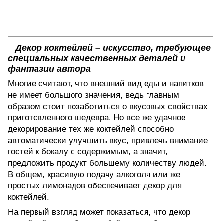
Стеклянная посуда
Барное оборудование
Джигеры
Барные
органайзеры
Фрукты и ягоды
Бумажные трубочки
Пластиковые трубочки
Шпажки для коктейлей
Мешалки
Декор коктейлей – искусство, требующее
специальных качественных деталей и
фантазии автора
Многие считают, что внешний вид еды и напитков
не имеет большого значения, ведь главным
образом стоит позаботиться о вкусовых свойствах
приготовленного шедевра. Но все же удачное
декорирование тех же коктейлей способно
автоматически улучшить вкус, привлечь внимание
гостей к бокалу с содержимым, а значит,
предложить продукт большему количеству людей.
В общем, красивую подачу алкоголя или же
простых лимонадов обеспечивает декор для
коктейлей.
На первый взгляд может показаться, что декор