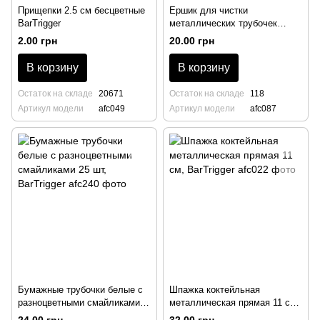
Прищепки 2.5 см беcцветные
Ершик для чистки
BarTrigger
металлических трубочек
BarTrigger
2.00 грн
20.00 грн
В корзину
В корзину
Остаток на складе
20671
Остаток на складе
118
Артикул модели
afc049
Артикул модели
afc087
Бумажные трубочки белые с
Шпажка коктейльная
разноцветными смайликами
металлическая прямая 11 см,
25 шт, BarTrigger
BarTrigger