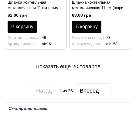
Шпажка коктейльная
Шпажка коктейльная
металлическая 11 см (прямая
металлическая 11 см (шарик
золотого цвета), BarTrigger
золотого цвета), BarTrigger
62.00 грн
63.00 грн
В корзину
В корзину
Остаток на складе
49
Остаток на складе
73
Артикул модели
afc161
Артикул модели
afc158
Показать еще 20 товаров
Назад
Вперед
1
из 26
Смотрите также:
Украшение для коктейлей BarTrigger
Металлические трубочки
Коктейльный сахар
Ингредиенты для коктейлей
Пудры и
крошка
Чипсы для коктейлей
Цветы и колоски
Коктейльная
вишня
Распродажа товаров