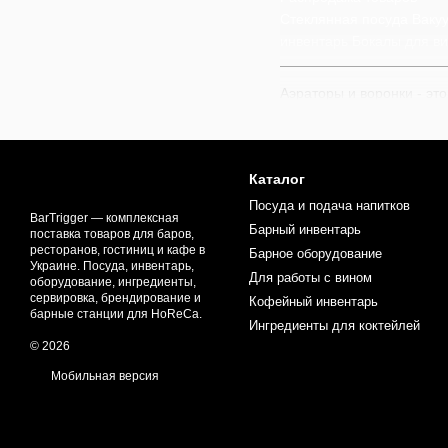
Стеклянная посуда
Ваку
инвентарь
Бокалы для в
Аэраторы и воронки - эт
вина, виски и других алк
Аэраторы и воронки изго
удобство использования 
Каталог
осадок. Аэраторы ускоря
Посуда и подача напитков
проливаний и потери ар
BarTrigger — комплексная
Барный инвентарь
поставка товаров для баров,
Традиция аэрации вина п
ресторанов, гостиниц и кафе в
Барное оборудование
декантеры для очистки н
Украине. Посуда, инвентарь,
Для работы с вином
оборудование, ингредиенты,
насыщать напитки кислор
сервировка, брендирование и
Кофейный инвентарь
барные станции для HoReCa.
Аэраторы и воронки идеа
Ингредиенты для коктейлей
аэрации красных вин, пе
© 2026
Благодаря стильному диз
Мобильная версия
В нашем магазине доступ
коктейлей
,
наборов для 
создания непревзойденны