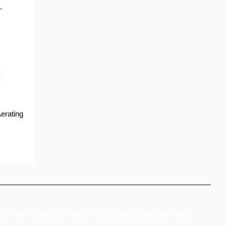
erating
для вина
Фужеры для вина
Нарзанники
Бокалы для вина