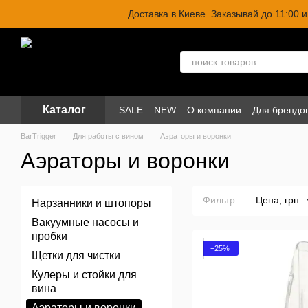
Перейти к основному контенту
Доставка в Киеве. Заказывай до 11:00
Каталог
SALE
NEW
О компании
Для брендо
BarTrigger
Для работы с вином
Аэраторы и воронки
Аэраторы и воронки
Фильтр
Цена, грн
Нарзанники и штопоры
Вакуумные насосы и
пробки
−25%
Щетки для чистки
Кулеры и стойки для
вина
Аэраторы и воронки