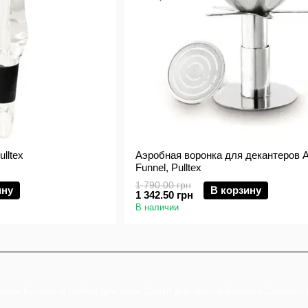
lltex
Аэробная воронка для декантеров A
Funnel, Pulltex
1 790.00 грн
ину
В корзину
1 342.50 грн
В наличии
поры
Кулеры и стойки для вина
Щетка для чистки бокалов
Стаканы 