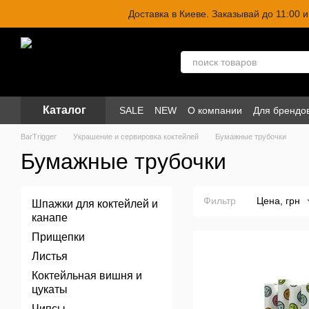
Перейти к основному контенту
Доставка в Киеве. Заказывай до 11:00
Каталог
SALE
NEW
О компании
Для брендо
BarTrigger
Украшение и сервировка коктейлей
Бумажные трубочки
Бумажные трубочки
Фильтр
Цена, грн
Шпажки для коктейлей и
канапе
Прищепки
Листья
Коктейльная вишня и
цукаты
Чипсы