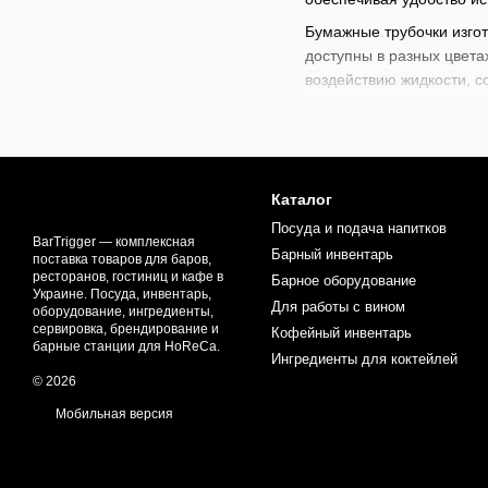
Бумажные трубочки изго
доступны в разных цветах
воздействию жидкости, с
Первые бумажные трубочк
вытеснили пластиковые в
набирать популярность. 
использование одноразов
Каталог
Бумажные трубочки испол
Посуда и подача напитков
кафе, ресторанов и дома
BarTrigger — комплексная
Барный инвентарь
поставка товаров для баров,
окружающей среды. Такж
ресторанов, гостиниц и кафе в
Барное оборудование
Украине. Посуда, инвентарь,
В нашем магазине доступ
Для работы с вином
оборудование, ингредиенты,
коктейлей
,
наборов для 
сервировка, брендирование и
Кофейный инвентарь
создания непревзойденны
барные станции для HoReCa.
Ингредиенты для коктейлей
© 2026
Мобильная версия