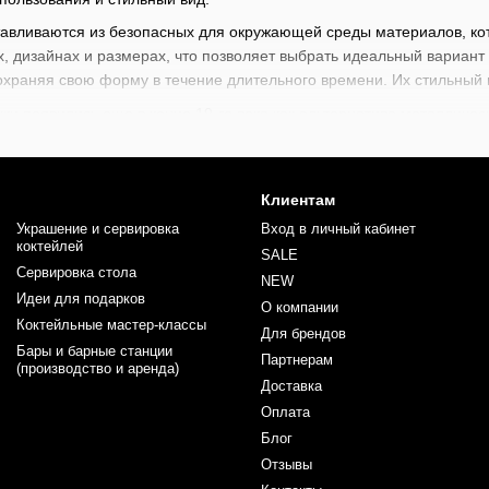
тавливаются из безопасных для окружающей среды материалов, ко
, дизайнах и размерах, что позволяет выбрать идеальный вариант д
охраняя свою форму в течение длительного времени. Их стильный 
и появились еще в конце 19-го века как альтернатива металличес
арианты из-за их дешевизны и удобства. Однако с ростом осознан
В 21-м веке они стали символом экологической ответственности, ос
ого пластика.
Клиентам
ьзуются для подачи коктейлей, лимонадов, кофейных напитков, см
Украшение и сервировка
Вход в личный кабинет
шних вечеринок. Благодаря их экологичности, они часто применя
коктейлей
SALE
е они являются отличным выбором для праздничных событий, доба
Сервировка стола
NEW
Идеи для подарков
ен широкий выбор барного инвентаря начиная от стрейнеров, джиг
О компании
барменов
и
барной литературы
. Каждый найдет здесь что-то для с
Коктейльные мастер-классы
Для брендов
х коктейлей. Прокачивайте ваши профессиональные навыки вместе
Бары и барные станции
Партнерам
(производство и аренда)
Доставка
Оплата
Блог
Отзывы