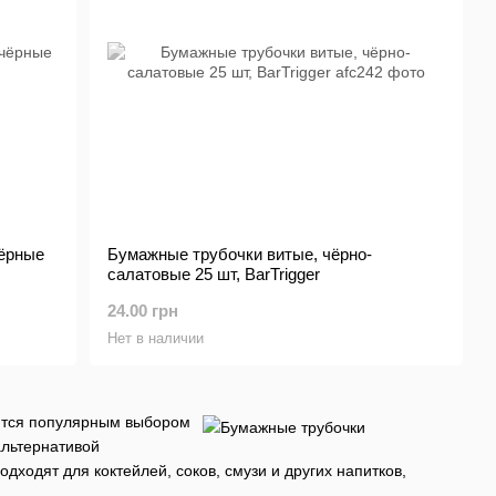
чёрные
Бумажные трубочки витые, чёрно-
салатовые 25 шт, BarTrigger
24.00 грн
Нет в наличии
вится популярным выбором
альтернативой
дходят для коктейлей, соков, смузи и других напитков,