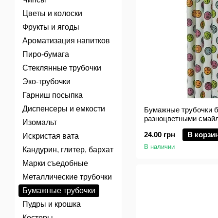
Цветы и колоски
Фрукты и ягоды
Ароматизация напитков
Пиро-бумага
Стеклянные трубочки
Эко-трубочки
Гарниш посыпка
Диспенсеры и емкости
Бумажные трубочки 
разноцветными смайл
Изомальт
BarTrigger
24.00 грн
В корзи
Искристая вата
В наличии
Кандурин, глитер, бархат
Марки съедобные
Металлические трубочки
Бумажные трубочки
Пудры и крошка
Костеры