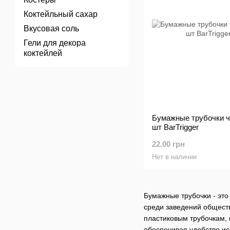
Коктейльный сахар
Вкусовая соль
Гели для декора
коктейлей
Бумажные трубочки ч
шт BarTrigger
22.00 грн
Нет в наличии
Бумажные трубочки - это
среди заведений общест
пластиковым трубочкам, 
обеспечивая удобство ис