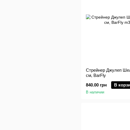
Стрейнер Джулеп Шелл
см, BarFly
840.00 грн
В корз
В наличии