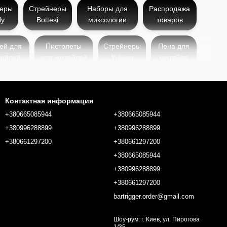
неры
Стрейнеры
Наборы для
Распродажа
ly
Bottesi
миксологии
товаров
ей для
Пистолеты
Стрейнеры
Пена для
тейлей
для коктейлей
Yukiwa
коктейля
ации коктейлей
Контактная информация
беспечивая чистую
+380665085944
+380665085944
струкции, джулеп-
+380996288899
+380996288899
+380661297200
+380661297200
ет прочность,
+380665085944
вает лед, не
ность налива.
+380996288899
о вес обеспечивает
+380661297200
bartrigger.order@gmail.com
ку фильтрации
держивать
Шоу-рум: г. Киев, ул. Пирогова