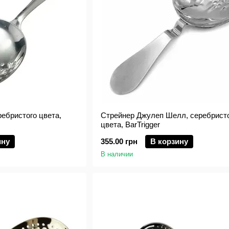
ебристого цвета,
Стрейнер Джулеп Шелл, серебрист
цвета, BarTrigger
ину
355.00 грн
В корзину
В наличии