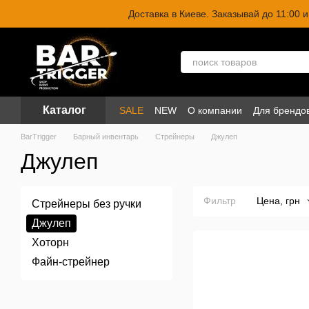
Перейти к основному контенту
Доставка в Киеве. Заказывай до 11:00
Каталог
SALE
NEW
О компании
Для брендо
BarTrigger
Барный инвентарь
Стрейнеры
Джулеп
Джулеп
Фильтр
Цена, грн
Стрейнеры без ручки
Джулеп
Хоторн
Файн-стрейнер