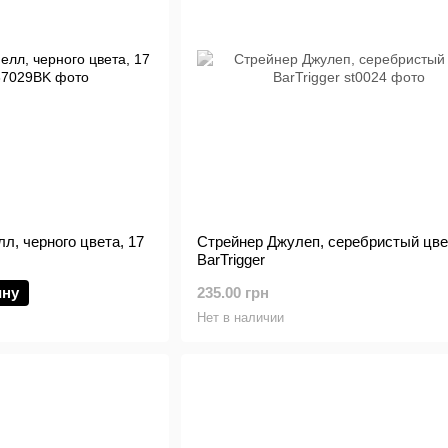
, черного цвета, 17
Стрейнер Джулеп, серебристый цве
BarTrigger
ину
235.00 грн
Нет в наличии