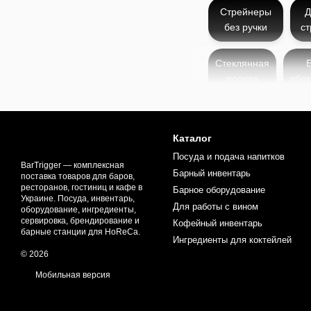
Стрейнеры
Д
без ручки
с
Стеклянная
посуда
обо
Джулеп-стрейнер - это т
Каталог
после смешивания в микс
Посуда и подача напитков
и профессиональную пода
BarTrigger — комплексная
Барный инвентарь
поставка товаров для баров,
стрейнер остается неза
ресторанов, гостиниц и кафе в
Барное оборудование
Украине. Посуда, инвентарь,
Этот стрейнер изготавли
Для работы с вином
оборудование, ингредиенты,
устойчивость к коррозии
сервировка, брендирование и
Кофейный инвентарь
задерживая при этом жид
барные станции для HoReCa.
Ингредиенты для коктейлей
Благодаря изогнутой фор
© 2026
надежную фиксацию во 
Мобильная версия
Джулеп-стрейнер появилс
коктейлей. Сначала он и