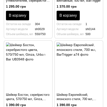
утяжелителем, серебристого
винтажный, 500 мл, BarTrigger
цвета, 550/750 мл, Real
1 295.00 грн
1 370.00 грн
Quality, BarTrigger
В корзину
В корзину
Остаток на складе
304
Остаток на складе
1
Артикул модели
sh0029
Артикул модели
sh0144
Объем шейкера, мл
550/750
Объем шейкера, мл
500
Шейкер Бостон, серебристого
Шейкер Европейский,
цвета, 570/750 мл, Ginza,
японского стиля, 700 мл,
Urban Bar
BarTrigger
1 390.00 грн
1 390.00 грн