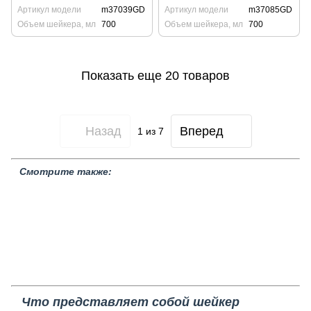
Артикул модели
m37039GD
Артикул модели
m37085GD
Объем шейкера, мл
700
Объем шейкера, мл
700
Показать еще 20 товаров
Назад
Вперед
1
из 7
Смотрите также:
Шейкеры BarTrigger
Шейкеры Urban Bar
Шейкеры BarFly
Шейкеры Birdy
Шейкеры Bottesi
Шейкер бостонский
Французский шейкер
Наборы для миксологии
Распродажа
товаров
Стеклянная посуда
Барное оборудование
Джигеры
Барные
органайзеры
Европейский шейкер
Спрей для коктейлей
Пистолеты для коктейлей
Шейкер Барон
Пена для коктейля
Что представляет собой шейкер