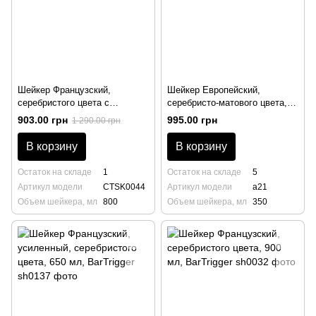
Шейкер Французский,
Шейкер Европейский,
серебристого цвета с
серебристо-матового цвета,
гравировкой, 800 мл, Gaudi,
350 мл, BarTrigger
903.00 грн
995.00 грн
1 290.00 грн
BarTrigger
В корзину
В корзину
Остаток на складе
1
Остаток на складе
5
Артикул модели
CTSK0044
Артикул модели
a21
Объем шейкера, мл
800
Объем шейкера, мл
350