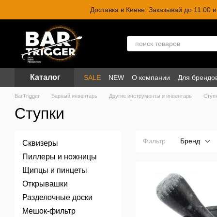
Перейти к основному контенту
Доставка в Киеве. Заказывай до 11:00
Каталог
SALE
NEW
О компании
Для брендо
BarTrigger
Барный инвентарь
Другие инструменты и инвентарь
Ступ
Ступки
Фильтр
Бренд
Сквизеры
Пиллеры и ножницы
Щипцы и пинцеты
Открывашки
Разделочные доски
Мешок-фильтр