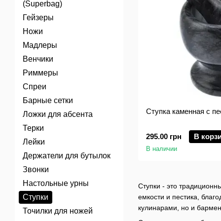
(Superbag)
Гейзеры
Ножи
Мадлеры
Венчики
Риммеры
Спреи
Барные сетки
Ступка каменная с пе
Ложки для абсента
Терки
295.00 грн
В корз
Лейки
В наличии
Держатели для бутылок
Звонки
Настольные урны
Ступки - это традиционн
Ступки
емкости и пестика, благ
кулинарами, но и бармен
Точилки для ножей