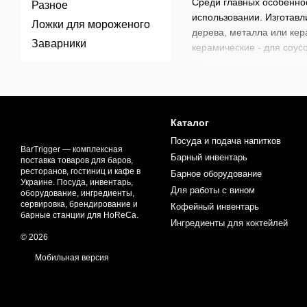
Среди главных особенност
Разное
использовании. Изготавл
Ложки для мороженого
дерева, металла или кер
Заварники
керамические - для соу
История ступки насчитыв
приправ. Во многих куль
профессиональный инвен
Сегодня ступки находят 
Каталог
маринадов, готовят паст
Посуда и подача напитков
максимальной выразител
BarTrigger — комплексная
Барный инвентарь
поставка товаров для баров,
миксологии.
ресторанов, гостиниц и кафе в
Барное оборудование
Украине. Посуда, инвентарь,
В нашем магазине доступ
Для работы с вином
оборудование, ингредиенты,
и
мешков и фильтров (Su
сервировка, брендирование и
Кофейный инвентарь
Прокачивайте ваши профе
барные станции для HoReCa.
Ингредиенты для коктейлей
© 2026
Мобильная версия