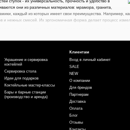
ей ступок - их универсальность, прочность и удобство в
иваются они из различных материалов: мрамора, гранита,
амики, каждый из которых имеет свои преимущества. Например, ка
сов и нежных смесей. Их эргономичная форма делает процесс изме
ает тысячелетия: этот инвентарь использовали еще в античных цив
турах он был неотъемлемой частью быта - от древней Греции до В
тарь для кухни и бара, но сохранили свою аутентичность и тради
широкое применение как в кулинарии, так и в барном деле. В них и
Клиентам
ы и песто. В барной культуре они помогают создавать уникальные 
Украшение и сервировка
Вход в личный кабинет
ьности вкуса. Ступка остается незаменимым инвентарем, который 
коктейлей
SALE
Сервировка стола
NEW
Идеи для подарков
ен широкий выбор барного инвентаря, начиная от стрейнеров, дж
О компании
perBag)
. Каждый найдет здесь что-то для себя под свои индивиду
Коктейльные мастер-классы
Для брендов
ссиональные навыки вместе с инвентарем от BarTrigger.
Бары и барные станции
Партнерам
(производство и аренда)
Доставка
Оплата
Блог
Отзывы
Контакты