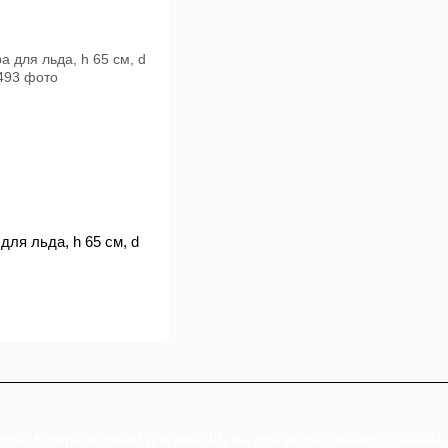
для льда, h 65 см, d
поры
Кулеры и стойки для вина
Щетка для чистки бокалов
Стаканы 