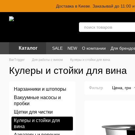
Перейти к основному контенту
Доставка в Киеве. Заказывай до 11:00
Каталог
SALE
NEW
О компании
Для брендо
BarTrigger
Для работы с вином
Кулеры и стойки для вина
Кулеры и стойки для вина
Фильтр
Цена, грн
Нарзанники и штопоры
Вакуумные насосы и
пробки
Щетки для чистки
Кулеры и стойки для
вина
Аэраторы и воронки