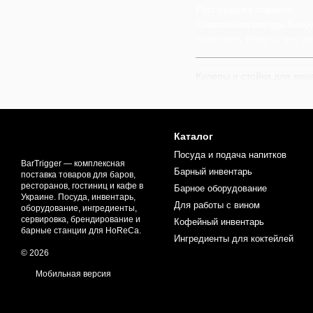
Распродажа товаров
Стеклянная посуда
Ваку
инвентарь
Бокалы для в
Кулеры и стойки для вин
создающие изысканную ат
шампанское.
Кулеры изготавливаются 
Каталог
охлаждение и долговечно
Посуда и подача напитков
Богатый выбор форм и ди
BarTrigger — комплексная
Барный инвентарь
поставка товаров для баров,
Идея использования куле
ресторанов, гостиниц и кафе в
Барное оборудование
атрибутом праздничного 
Украине. Посуда, инвентарь,
Для работы с вином
оборудование, ингредиенты,
Современные производит
сервировка, брендирование и
Кофейный инвентарь
барные станции для HoReCa.
Кулеры и стойки для вин
Ингредиенты для коктейлей
шампанского и игристых
© 2026
мероприятию атмосферу 
Мобильная версия
В нашем магазине доступ
мешков и фильтров (Sup