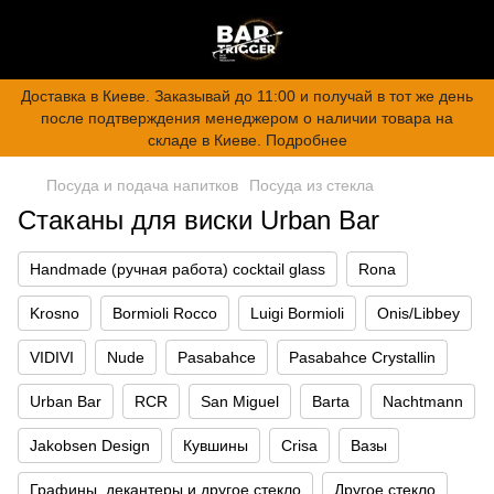
Доставка в Киеве. Заказывай до 11:00 и получай в тот же день
после подтверждения менеджером о наличии товара на
складе в Киеве. Подробнее
Посуда и подача напитков
Посуда из стекла
Стаканы для виски Urban Bar
Handmade (ручная работа) cocktail glass
Rona
Krosno
Bormioli Rocco
Luigi Bormioli
Onis/Libbey
VIDIVI
Nude
Pasabahce
Pasabahce Crystallin
Urban Bar
RCR
San Miguel
Barta
Nachtmann
Jakobsen Design
Кувшины
Crisa
Вазы
Графины, декантеры и другое стекло
Другое стекло