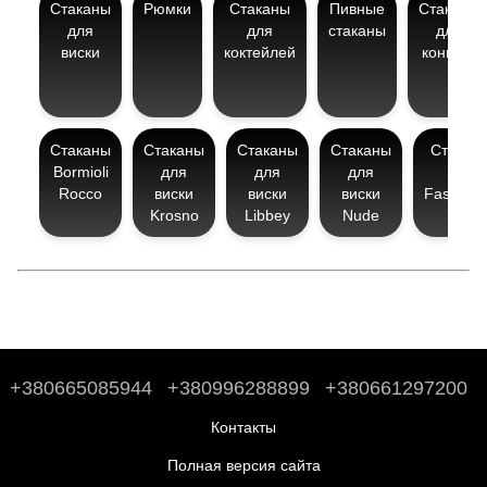
Стаканы
Рюмки
Стаканы
Пивные
Стаканы
для
для
стаканы
для
виски
коктейлей
коньяка
Стаканы
Стаканы
Стаканы
Стаканы
Стакан
Bormioli
для
для
для
Old
Rocco
виски
виски
виски
Fashion
Krosno
Libbey
Nude
+380665085944
+380996288899
+380661297200
Контакты
Полная версия сайта