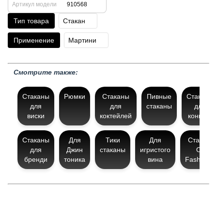
Артикул модели
910568
Тип товара
Стакан
Применение
Мартини
Смотрите также:
Стаканы
Рюмки
Стаканы
Пивные
Стаканы
для
для
стаканы
для
виски
коктейлей
коньяка
Стаканы
Для
Тики
Для
Стаканы
для
Джин
стаканы
игристого
Old
бренди
тоника
вина
Fashione