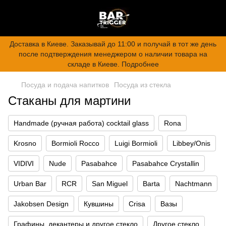
Доставка в Киеве. Заказывай до 11:00 и получай в тот же день
после подтверждения менеджером о наличии товара на
складе в Киеве. Подробнее
Посуда и подача напитков
Посуда из стекла
Стаканы для мартини
Handmade (ручная работа) cocktail glass
Rona
Krosno
Bormioli Rocco
Luigi Bormioli
Libbey/Onis
VIDIVI
Nude
Pasabahce
Pasabahce Crystallin
Urban Bar
RCR
San Miguel
Barta
Nachtmann
Jakobsen Design
Кувшины
Crisa
Вазы
Графины, декантеры и другое стекло
Другое стекло