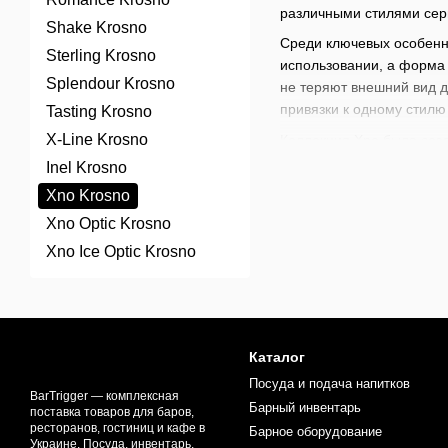
различными стилями серв
Shake Krosno
Среди ключевых особенн
Sterling Krosno
использовании, а форма 
Splendour Krosno
не теряют внешний вид д
привязки к одному стилю
Tasting Krosno
X-Line Krosno
Коллекция Xno была созд
разработке учитывался о
Inel Krosno
которая легко интегриру
Xno Krosno
Стаканы Krosno Xno испо
Xno Optic Krosno
классических рецептов, 
Xno Ice Optic Krosno
домашнего использования
В нашем магазине доступ
коктейлей
,
наборов для 
создания непревзойденны
Каталог
Посуда и подача напитков
BarTrigger — комплексная
Барный инвентарь
поставка товаров для баров,
ресторанов, гостиниц и кафе в
Барное оборудование
Украине. Посуда, инвентарь,