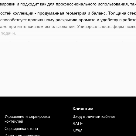
ировки и подходит как для профессионального использования, та
остей коллекции - продуманная геометрия и баланс. Толщина стек
способствует правильному раскрытию аромата и удобству в работе
аже при интенсивном использовании. Универсальность форм позвол
 подачи.
ана брендом Krosno в ответ на потребность в универсальной и в т
пыт профессионалов индустрии, что позволило найти баланс между 
ется в различные форматы заведений и не теряет актуальности со 
льзуются для подачи коктейлей, крепких напитков, воды или безалк
так и для авторских подач, где важна чистота формы и контроль об
, обеспечивая стабильное качество подачи и удобство в работе.
ен широкий выбор барного инвентаря начиная от стрейнеров, джи
барменов
и
барной литературы
. Каждый найдет здесь что-то для с
х коктейлей. Прокачивайте ваши профессиональные навыки вместе
Клиентам
Украшение и сервировка
Вход в личный кабинет
коктейлей
SALE
Сервировка стола
NEW
Идеи для подарков