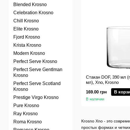
Blended Krosno
Celebration Krosno
Chill Krosno
Elite Krosno
Fjord Krosno
Krista Krosno
Modern Krosno
Perfect Serve Krosno
Perfect Serve Gentlman
Krosno
Стакан DOF, 390 мл 
мл), Xno, Krosno
Perfect Serve Scotland
Krosno
169.00 грн
В корз
Prestige Virgo Krosno
В наличии
Pure Krosno
Ray Krosno
Krosno Xno - это соврем
Roma Krosno
простых формах и четких
Romance Krosno