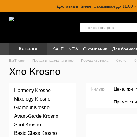
Перейти к основному контенту
Доставка в Киеве. Заказывай до 11:00
Каталог
SALE
NEW
О компании
Для брендо
BarTrigger
Посуда и подача напитков
Посуда из стекла
Krosno
X
Xno Krosno
Фильтр
Цена, грн
Harmony Krosno
Mixology Krosno
Применени
Glamour Krosno
Avant-Garde Krosno
Shot Krosno
Basic Glass Krosno