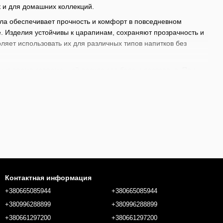
к и для домашних коллекций.
ла обеспечивает прочность и комфорт в повседневном
. Изделия устойчивы к царапинам, сохраняют прозрачность и
яет использовать их для различных типов напитков без
о же время современной посуде для бара и ресторана. При
эстетикой и практичностью. В результате появилась линейка,
временем.
огольных миксов. Эти стаканы отлично подходят как для
ъема. Они идеально подходят для баров, ресторанов и
ггеров, смесительных стаканов до
украшений для сервировки
ебя под собственные индивидуальные потребности для
 с инвентарем от BarTrigger.
Контактная информация
+380665085944
+380665085944
+380996288899
+380996288899
+380661297200
+380661297200