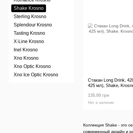
Shake Krosno
Sterling Krosno
Splendour Krosno
Tasting Krosno
X-Line Krosno
Inel Krosno
Xno Krosno
Xno Optic Krosno
Xno Ice Optic Krosno
Стакан Long Drink, 4
425 мл), Shake, Krosn
135.00 грн
Нет в наличии
Коллекция Shake - это с
современный дизайн и р