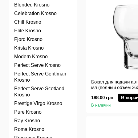
Blended Krosno
Celebration Krosno
Chill Krosno
Elite Krosno
Fjord Krosno
Krista Krosno
Modern Krosno
Perfect Serve Krosno
Perfect Serve Gentlman
Krosno
Бокал для подачи авт
мл (полный объем 260
Perfect Serve Scotland
Krosno
188.00 грн
В корз
Prestige Virgo Krosno
В наличии
Pure Krosno
Ray Krosno
Roma Krosno
Romance Krosno