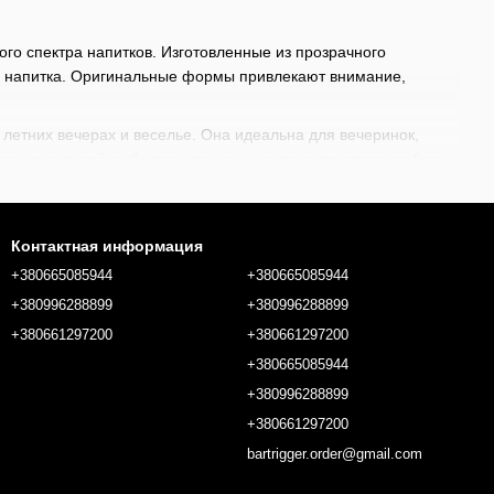
го спектра напитков. Изготовленные из прозрачного
ру напитка. Оригинальные формы привлекают внимание,
 летних вечерах и веселье. Она идеальна для вечеринок,
альному дизайну, бокалы гармонично вписываются в любую
еров, смесительных стаканов до
украшений для сервировки
ебя под собственные индивидуальные потребности для
Контактная информация
 с инвентарем от BarTrigger.
+380665085944
+380665085944
+380996288899
+380996288899
+380661297200
+380661297200
+380665085944
+380996288899
+380661297200
bartrigger.order@gmail.com