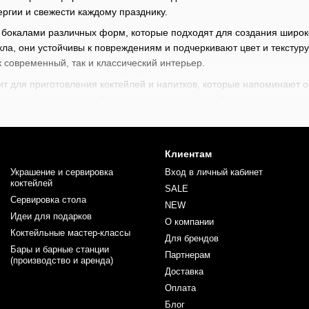
ергии и свежести каждому празднику.
бокалами различных форм, которые подходят для создания широко
кла, они устойчивы к повреждениям и подчеркивают цвет и тексту
 современный, так и классический интерьер.
т для приготовления коктейлей и напитков, которые напоминают о
о для наслаждения любимыми напитками дома. Благодаря универс
аздничную атмосферу.
ен широкий выбор барного инвентаря начиная от стрейнеров, джиг
барменов
и
барной литературы
. Каждый найдет здесь что-то для с
Клиентам
х коктейлей. Прокачивайте ваши профессиональные навыки вместе
Украшение и сервировка
Вход в личный кабинет
коктейлей
SALE
Сервировка стола
NEW
Идеи для подарков
О компании
Коктейльные мастер-классы
Для брендов
Бары и барные станции
Партнерам
(производство и аренда)
Доставка
Оплата
Блог