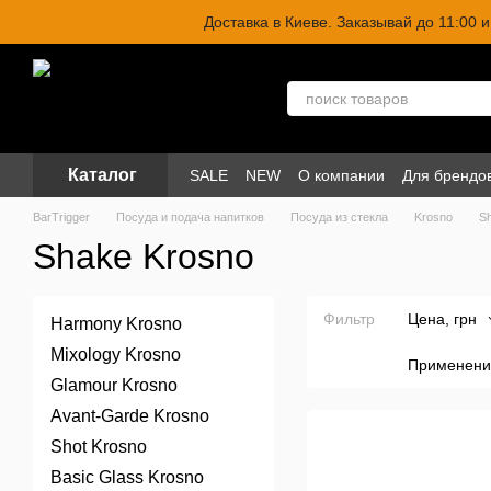
Перейти к основному контенту
Доставка в Киеве. Заказывай до 11:00
Каталог
SALE
NEW
О компании
Для брендо
BarTrigger
Посуда и подача напитков
Посуда из стекла
Krosno
S
Shake Krosno
Фильтр
Цена, грн
Harmony Krosno
Mixology Krosno
Применени
Glamour Krosno
Avant-Garde Krosno
Shot Krosno
Basic Glass Krosno