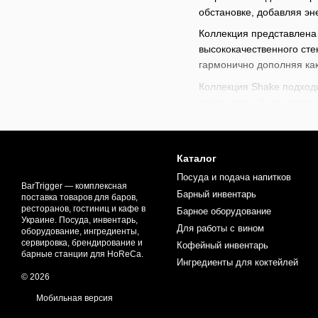
обстановке, добавляя эн
Коллекция представлена 
высококачественного сте
гармонично дополняя как
Коллекция Shake подходи
празднований или прост
сервировку, создавая пр
В нашем магазине доступ
коктейлей
,
наборов для 
Каталог
создания непревзойденны
Посуда и подача напитков
BarTrigger — комплексная
Барный инвентарь
поставка товаров для баров,
ресторанов, гостиниц и кафе в
Барное оборудование
Украине. Посуда, инвентарь,
Для работы с вином
оборудование, ингредиенты,
сервировка, брендирование и
Кофейный инвентарь
барные станции для HoReCa.
Ингредиенты для коктейлей
© 2026
Мобильная версия