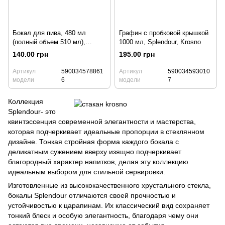
Бокал для пива, 480 мл
Графин с пробковой крышкой
(полный объем 510 мл),
1000 мл, Splendour, Krosno
Splendour, Krosno
140.00 грн
195.00 грн
Артикул
590034578861
Артикул
590034593010
модели
6
модели
7
Коллекция
Splendour- это
квинтэссенция современной элегантности и мастерства,
которая подчеркивает идеальные пропорции в стеклянном
дизайне. Тонкая стройная форма каждого бокала с
деликатным сужением вверху изящно подчеркивает
благородный характер напитков, делая эту коллекцию
идеальным выбором для стильной сервировки.
Изготовленные из высококачественного хрустального стекла,
бокалы Splendour отличаются своей прочностью и
устойчивостью к царапинам. Их классический вид сохраняет
тонкий блеск и особую элегантность, благодаря чему они