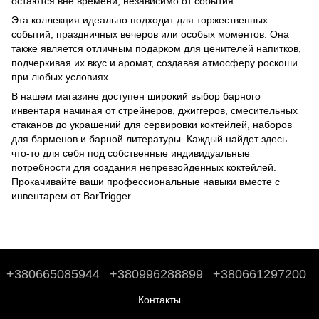
остаются вне времени, независимо от события.
Эта коллекция идеально подходит для торжественных
событий, праздничных вечеров или особых моментов. Она
также является отличным подарком для ценителей напитков,
подчеркивая их вкус и аромат, создавая атмосферу роскоши
при любых условиях.
В нашем магазине доступен широкий выбор барного
инвентаря начиная от стрейнеров, джиггеров, смесительных
стаканов до
украшений для сервировки коктейлей
,
наборов
для барменов
и
барной литературы
. Каждый найдет здесь
что-то для себя под собственные индивидуальные
потребности для создания непревзойденных коктейлей.
Прокачивайте ваши профессиональные навыки вместе с
инвентарем от BarTrigger.
+380665085944
+380996288899
+380661297200
Контакты