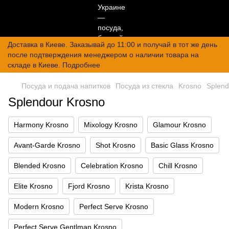
Доставка в Киеве. Заказывай до 11:00 и получай в тот же день
после подтверждения менеджером о наличии товара на
складе в Киеве. Подробнее
Посуда и подача напитков
Посуда из стекла
Krosno
Splend
Splendour Krosno
Harmony Krosno
Mixology Krosno
Glamour Krosno
Avant-Garde Krosno
Shot Krosno
Basic Glass Krosno
Blended Krosno
Celebration Krosno
Chill Krosno
Elite Krosno
Fjord Krosno
Krista Krosno
Modern Krosno
Perfect Serve Krosno
Perfect Serve Gentlman Krosno