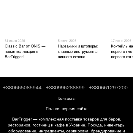
31 июля 2026
5 июля 2026
17 июня 2026
Classic Bar от ONIS —
Нарзаники и штопоры:
Коктейль на
новая коллекция в
главные инструменты
первого глот
BarTrigger!
винного сезона
первого взг
+380665085944
+380996288899
+380661297200
Контакты
Полная версия сайта
BarTrigger — комплексная поставка товаров для баров,
ресторанов, гостиниц и кафе в Украине. Посуда, инвентарь,
оборудование, ингредиенты, сервировка, брендирование и