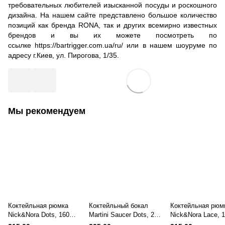
требовательных любителей изысканной посуды и роскошного
дизайна. На нашем сайте представлено большое количество
позиций как бренда RONA, так и других всемирно известных
брендов и вы их можете посмотреть по
ссылке
https://bartrigger.com.ua/ru/
или в нашем шоуруме по
адресу г.Киев, ул. Пирогова, 1/35.
Мы рекомендуем
Коктейльная рюмка
Коктейльный бокал
Коктейльная рюм
Nick&Nora Dots, 160
Martini Saucer Dots, 250
Nick&Nora Lace, 
мл, Classic Cocktails
мл, Classic Cocktails
мл, Classic Cockta